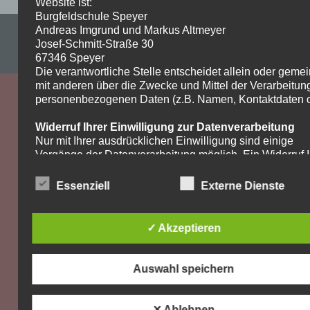
Website ist:
Burgfeldschule Speyer
Andreas Imgrund und Markus Altmeyer
Impressum & Datenschutzerklärung
Josef-Schmitt-Straße 30
WordPress-Theme: Dynamic News von ThemeZee.
67346 Speyer
Die verantwortliche Stelle entscheidet allein oder gem
mit anderen über die Zwecke und Mittel der Verarbeitun
personenbezogenen Daten (z.B. Namen, Kontaktdaten o.
Widerruf Ihrer Einwilligung zur Datenverarbeitung
Nur mit Ihrer ausdrücklichen Einwilligung sind einige
Vorgänge der Datenverarbeitung möglich. Ein Widerruf I
bereits erteilten Einwilligung ist jederzeit möglich. Für d
Widerruf genügt eine formlose Mitteilung per E-Mail. Die
Essenziell
Externe Dienste
Rechtmäßigkeit der bis zum Widerruf erfolgten
Datenverarbeitung bleibt vom Widerruf unberührt.
✓ Akzeptieren
Recht auf Beschwerde bei der zuständigen
Aufsichtsbehörde
Als Betroffener steht Ihnen im Falle eines
Auswahl speichern
datenschutzrechtlichen Verstoßes ein Beschwerderecht
der zuständigen Aufsichtsbehörde zu. Zuständige
Aufsichtsbehörde bezüglich datenschutzrechtlicher Frag
✕ Ablehnen