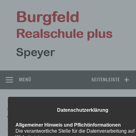
Zum
Inhalt
Bu
springen
Rea
Speyer
MENÜ
SEITENLEISTE
AUFGABEN-GL-II
Datenschutzerklärung
Allgemeiner Hinweis und Pflichtinformationen
Aufgaben-GL-II
Die verantwortliche Stelle für die Datenverarbeitung auf