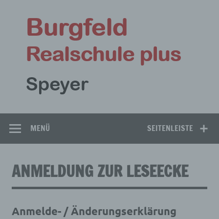
Zum
Inhalt
Bu
springen
Rea
Speyer
MENÜ
SEITENLEISTE
ANMELDUNG ZUR LESEECKE
Anmelde- / Änderungserklärung