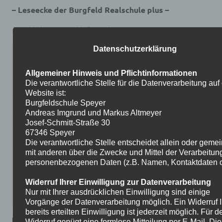
– Leseecke der Burgfeld Realschule plus –
hier klicken: Anmeldeformular
Datenschutzerklärung
Name:
Geschlecht:
O weiblich O männlich
Allgemeiner Hinweis und Pflichtinformationen
Die verantwortliche Stelle für die Datenverarbeitung auf
Anschrift:
Website ist:
Burgfeldschule Speyer
e-mail:
Andreas Imgrund und Markus Altmeyer
Geburtsdatum:
Josef-Schmitt-Straße 30
67346 Speyer
Klasse:
Die verantwortliche Stelle entscheidet allein oder gem
mit anderen über die Zwecke und Mittel der Verarbeitun
Ausweisnummer:
personenbezogenen Daten (z.B. Namen, Kontaktdaten o.
(Wird vom Personal der Leseecke
Widerruf Ihrer Einwilligung zur Datenverarbeitung
Nur mit Ihrer ausdrücklichen Einwilligung sind einige
eingetragen)
Vorgänge der Datenverarbeitung möglich. Ein Widerruf I
bereits erteilten Einwilligung ist jederzeit möglich. Für d
Erklärung
Widerruf genügt eine formlose Mitteilung per E-Mail. Die