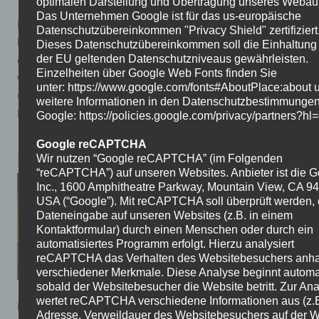
optimalen Darstellung und Übertragung unseres Webauftr
Das Unternehmen Google ist für das us-europäische
Den gelungenen Abschluss eines ereignisreichen Tages
Datenschutzübereinkommen "Privacy Shield" zertifiziert
bildete ein gemeinsames Lagerfeuer, bei dem gespielt,
Dieses Datenschutzübereinkommen soll die Einhaltung 
gelacht und die Erlebnisse der Klassenfahrt geteilt
der EU geltenden Datenschutzniveaus gewährleisten.
Einzelheiten über Google Web Fonts finden Sie
wurden. Die Fahrt stärkte den Zusammenhalt der Klasse
unter: https://www.google.com/fonts#AboutPlace:about 
und wird allen Beteiligten noch lange in guter
weitere Informationen in den Datenschutzbestimmunge
Erinnerung bleiben.
Google: https://policies.google.com/privacy/partners?hl
Google reCAPTCHA
Besuch im BASF-Mitmachlabor
Wir nutzen “Google reCAPTCHA” (im Folgenden
“reCAPTCHA”) auf unseren Websites. Anbieter ist die 
Inc., 1600 Amphitheatre Parkway, Mountain View, CA 9
USA (“Google”). Mit reCAPTCHA soll überprüft werden, 
Dateneingabe auf unseren Websites (z.B. in einem
Kontaktformular) durch einen Menschen oder durch ein
automatisiertes Programm erfolgt. Hierzu analysiert
reCAPTCHA das Verhalten des Websitebesuchers anh
verschiedener Merkmale. Diese Analyse beginnt automa
sobald der Websitebesucher die Website betritt. Zur An
wertet reCAPTCHA verschiedene Informationen aus (z.B
Die Schülerinnen und Schüler der Burgfeldschule
Adresse, Verweildauer des Websitebesuchers auf der W