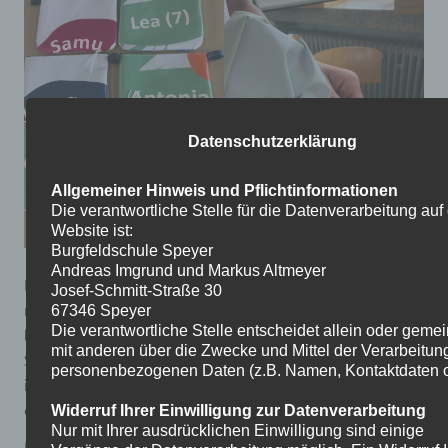
Datenschutzerklärung
Allgemeiner Hinweis und Pflichtinformationen
Die verantwortliche Stelle für die Datenverarbeitung auf
Website ist:
Burgfeldschule Speyer
Andreas Imgrund und Markus Altmeyer
Die Schulmanufaktur der Burgfeldschule beteiligte sich
Josef-Schmitt-Straße 30
mit großem Engagement am Stadtteilfest
„Speyer-Süd
67346 Speyer
Die verantwortliche Stelle entscheidet allein oder gem
blüht auf“
. Im Vorfeld gestalteten und fertigten unsere
mit anderen über die Zwecke und Mittel der Verarbeitun
Schülerinnen und Schüler mit viel Kreativität
personenbezogenen Daten (z.B. Namen, Kontaktdaten o.
individuelle Wendetaschen sowie Banner, die während
der Veranstaltung präsentiert wurden.
Widerruf Ihrer Einwilligung zur Datenverarbeitung
Nur mit Ihrer ausdrücklichen Einwilligung sind einige
Die Teilnahme bot den Jugendlichen die Möglichkeit,