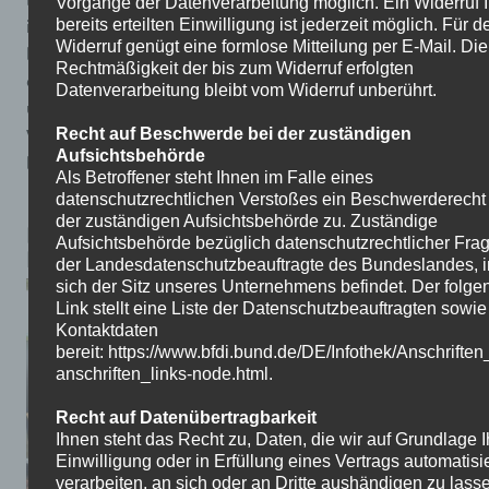
Vorgänge der Datenverarbeitung möglich. Ein Widerruf I
ihre handwerklichen und kreativen Fähigkeiten einer
bereits erteilten Einwilligung ist jederzeit möglich. Für d
Widerruf genügt eine formlose Mitteilung per E-Mail. Die
breiten Öffentlichkeit zu zeigen und aktiv zum Gelingen
Rechtmäßigkeit der bis zum Widerruf erfolgten
des Stadtteilfestes beizutragen. Wir freuen uns, dass
Datenverarbeitung bleibt vom Widerruf unberührt.
unsere Schulmanufaktur Teil dieser gelungenen
Veranstaltung sein durfte, und bedanken uns herzlich
Recht auf Beschwerde bei der zuständigen
Aufsichtsbehörde
bei den Organisatoren für die gute Zusammenarbeit.
Als Betroffener steht Ihnen im Falle eines
datenschutzrechtlichen Verstoßes ein Beschwerderecht
der zuständigen Aufsichtsbehörde zu. Zuständige
Die Klassen 6b und 6c nehmen am
Aufsichtsbehörde bezüglich datenschutzrechtlicher Frag
Rhino-Projekt teil
der Landesdatenschutzbeauftragte des Bundeslandes, 
sich der Sitz unseres Unternehmens befindet. Der folge
Link stellt eine Liste der Datenschutzbeauftragten sowi
Kontaktdaten
bereit: https://www.bfdi.bund.de/DE/Infothek/Anschriften
anschriften_links-node.html.
Recht auf Datenübertragbarkeit
Ihnen steht das Recht zu, Daten, die wir auf Grundlage I
Einwilligung oder in Erfüllung eines Vertrags automatisie
verarbeiten, an sich oder an Dritte aushändigen zu lass