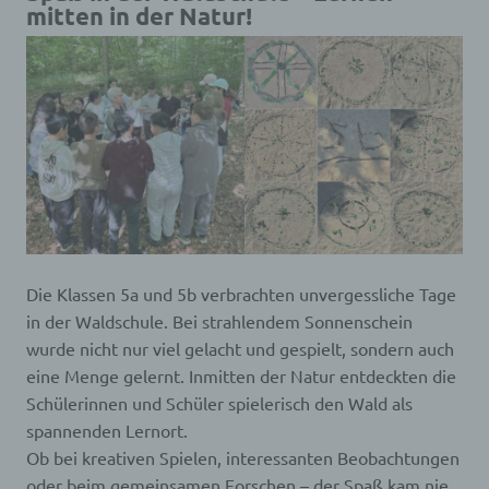
mitten in der Natur!
Verwaltungsbereich
wp-settings-time-
von WordPress
Session
akm_mobile
verwendet und gelten
für andere
Seitenbesucher nicht.
wird für A/B-Tests von
ab
neuen Funktionen
Session
verwendet.
speichert, ob der
Besucher die
akm_mobile
Mobilversion einer
1 Tag
Website angezeigt
bekommen möchte.
Die Klassen 5a und 5b verbrachten unvergessliche Tage
Cookies von DSGVO AIO for WordPress
in der Waldschule. Bei strahlendem Sonnenschein
Name
Zweck
Gültigke
wurde nicht nur viel gelacht und gespielt, sondern auch
Dieser LocalStorage
eine Menge gelernt. Inmitten der Natur entdeckten die
Key / Wert speichert
Schülerinnen und Schüler spielerisch den Wald als
dsgvoaio
welchen Diensten der
variabel
Nutzer zugestimmt hat
spannenden Lernort.
oder nicht.
Ob bei kreativen Spielen, interessanten Beobachtungen
Dieser LocalStorage
oder beim gemeinsamen Forschen – der Spaß kam nie