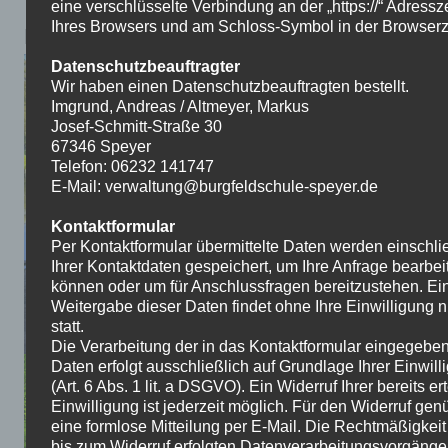
eine verschlüsselte Verbindung an der „https://“ Adressz
Ihres Browsers und am Schloss-Symbol in der Browserz
Klassenfahrt der 6b nach Saarbrücken
Datenschutzbeauftragter
Wir haben einen Datenschutzbeauftragten bestellt.
Imgrund, Andreas / Altmeyer, Markus
Josef-Schmitt-Straße 30
67346 Speyer
Telefon: 06232 141747
E-Mail: verwaltung@burgfeldschule-speyer.de
Kontaktformular
Per Kontaktformular übermittelte Daten werden einschli
Ihrer Kontaktdaten gespeichert, um Ihre Anfrage bearbei
können oder um für Anschlussfragen bereitzustehen. Ei
Weitergabe dieser Daten findet ohne Ihre Einwilligung n
statt.
Die Verarbeitung der in das Kontaktformular eingegebe
Daten erfolgt ausschließlich auf Grundlage Ihrer Einwill
(Art. 6 Abs. 1 lit. a DSGVO). Ein Widerruf Ihrer bereits ert
Einwilligung ist jederzeit möglich. Für den Widerruf gen
eine formlose Mitteilung per E-Mail. Die Rechtmäßigkeit
bis zum Widerruf erfolgten Datenverarbeitungsvorgänge 