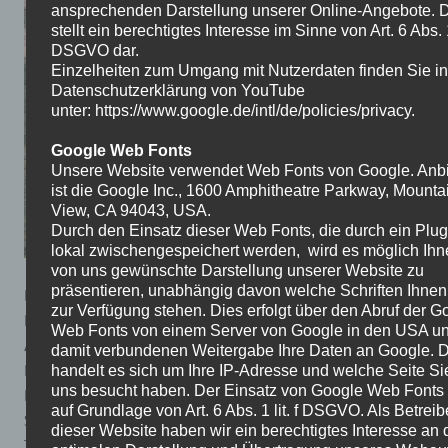
ansprechenden Darstellung unserer Online-Angebote. 
stellt ein berechtigtes Interesse im Sinne von Art. 6 Abs. 1 
DSGVO dar.
Einzelheiten zum Umgang mit Nutzerdaten finden Sie in
Datenschutzerklärung von YouTube
unter: https://www.google.de/intl/de/policies/privacy.
Google Web Fonts
Unsere Website verwendet Web Fonts von Google. Anbi
ist die Google Inc., 1600 Amphitheatre Parkway, Mounta
View, CA 94043, USA.
Durch den Einsatz dieser Web Fonts, die durch ein Plug
lokal zwischengespeichert werden, wird es möglich Ihn
von uns gewünschte Darstellung unserer Website zu
präsentieren, unabhängig davon welche Schriften Ihnen
Die Klasse 6b verbrachte erlebnisreiche Tage auf ihrer
zur Verfügung stehen. Dies erfolgt über den Abruf der G
Klassenfahrt nach Saarbrücken. Neben gemeinsamen
Web Fonts von einem Server von Google in den USA un
Aktivitäten und dem Erkunden der Stadt gehörte der
damit verbundenen Weitergabe Ihre Daten an Google. 
Besuch eines Kletterparks zu den besonderen
handelt es sich um Ihre IP-Adresse und welche Seite Si
uns besucht haben. Der Einsatz von Google Web Fonts e
Höhepunkten. Dort konnten die Schülerinnen und
auf Grundlage von Art. 6 Abs. 1 lit. f DSGVO. Als Betreib
Schüler ihren Mut, ihre Geschicklichkeit und ihren
dieser Website haben wir ein berechtigtes Interesse an 
Teamgeist unter Beweis stellen.