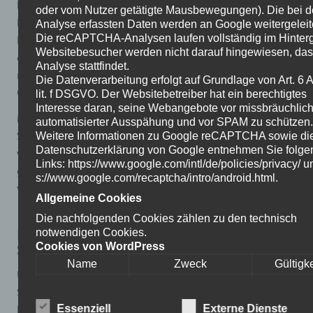
besuchten das BASF-Mitmachlabor und konnten dort
oder vom Nutzer getätigte Mausbewegungen). Die bei d
Naturwissenschaften hautnah erleben. In spannenden
Analyse erfassten Daten werden an Google weitergeleit
Experimenten forschten sie selbst, beobachteten
Die reCAPTCHA-Analysen laufen vollständig im Hinter
Websitebesucher werden nicht darauf hingewiesen, das
chemische und physikalische Phänomene und gingen
Analyse stattfindet.
naturwissenschaftlichen Fragestellungen auf den
Die Datenverarbeitung erfolgt auf Grundlage von Art. 6 A
Grund.
lit. f DSGVO. Der Websitebetreiber hat ein berechtigtes
Interesse daran, seine Webangebote vor missbräuchlich
Mit viel Neugier und Begeisterung arbeiteten die
automatisierter Ausspähung und vor SPAM zu schützen.
Schülerinnen und Schüler im Labor und sammelten
Weitere Informationen zu Google reCAPTCHA sowie di
Datenschutzerklärung von Google entnehmen Sie folg
wertvolle praktische Erfahrungen. Der Besuch bot eine
Links: https://www.google.com/intl/de/policies/privacy/ u
gelungene Ergänzung zum Unterricht und weckte bei
s://www.google.com/recaptcha/intro/android.html.
vielen das Interesse an den Naturwissenschaften.
Allgemeine Cookies
Die nachfolgenden Cookies zählen zu den technisch
Neue Mitglieder bei den
notwendigen Cookies.
Schulsanitätern
Cookies von WordPress
Name
Zweck
Gültigke
Unser Team vom Schulsanitätsdienst ist immer dann zur
Dieses Cookie
Stelle, wenn schnelle Hilfe gebraucht wird. Wir
ermittelt, ob die
kümmern uns um leichte Verletzungen, unterstützen
Essenziell
Externe Dienste
Verwendung von