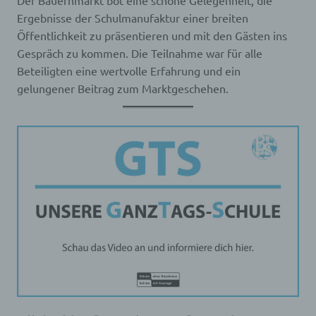
Der Bauernmarkt bot eine schöne Gelegenheit, die
Cookies wie das NID-
und das SID-Cookie,
Ergebnisse der Schulmanufaktur einer breiten
um Werbung in
Öffentlichkeit zu präsentieren und mit den Gästen ins
Google-Produkten wie
Gespräch zu kommen. Die Teilnahme war für alle
der Google-Suche
individuell
Beteiligten eine wertvolle Erfahrung und ein
anzupassen. Mithilfe
gelungener Beitrag zum Marktgeschehen.
solcher Cookies
erfasst Google zum
Beispiel Ihre neuesten
Suchanfragen, Ihre
bisherigen
Interaktionen mit den
Anzeigen eines
SID
Werbetreibenden oder
1 Jahr
den Suchergebnissen
und Ihre Besuche auf
der Website eines
Werbetreibenden. Auf
diese Weise kann
Google individuell
zugeschnittene
Werbung auf Google
anzeigen. Andere
Google-Produkte wie