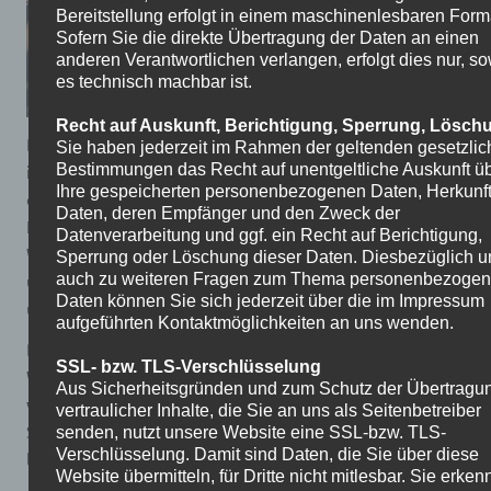
Bereitstellung erfolgt in einem maschinenlesbaren Form
Sofern Sie die direkte Übertragung der Daten an einen
anderen Verantwortlichen verlangen, erfolgt dies nur, so
es technisch machbar ist.
Recht auf Auskunft, Berichtigung, Sperrung, Lösch
Die Klassen 6b und 6c der Burgfeldschule nahmen am
Sie haben jederzeit im Rahmen der geltenden gesetzli
internationalen Rhino-Projekt teil und erlebten dabei
Bestimmungen das Recht auf unentgeltliche Auskunft ü
Ihre gespeicherten personenbezogenen Daten, Herkunft
eine besondere Live-Safari aus Südafrika. Per
Daten, deren Empfänger und den Zweck der
Livestream konnten die Schülerinnen und Schüler
Datenverarbeitung und ggf. ein Recht auf Berichtigung,
Wildtiere in ihrem natürlichen Lebensraum beobachten
Sperrung oder Löschung dieser Daten. Diesbezüglich u
und spannende Einblicke in den Schutz der Nashörner
auch zu weiteren Fragen zum Thema personenbezoge
Daten können Sie sich jederzeit über die im Impressum
und anderer Tierarten gewinnen.
aufgeführten Kontaktmöglichkeiten an uns wenden.
Das Projekt vermittelte auf eindrucksvolle Weise
SSL- bzw. TLS-Verschlüsselung
Wissen über Arten- und Naturschutz und zeigte, wie
Aus Sicherheitsgründen und zum Schutz der Übertragu
wichtig der Erhalt bedrohter Lebensräume ist. Die Live-
vertraulicher Inhalte, die Sie an uns als Seitenbetreiber
Safari war für alle Beteiligten ein spannendes und
senden, nutzt unsere Website eine SSL-bzw. TLS-
Verschlüsselung. Damit sind Daten, die Sie über diese
lehrreiches Erlebnis.
Website übermitteln, für Dritte nicht mitlesbar. Sie erke