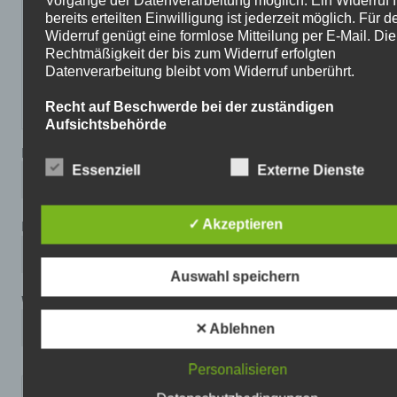
bereits erteilten Einwilligung ist jederzeit möglich. Für d
Widerruf genügt eine formlose Mitteilung per E-Mail. Die
Rechtmäßigkeit der bis zum Widerruf erfolgten
Datenverarbeitung bleibt vom Widerruf unberührt.
Recht auf Beschwerde bei der zuständigen
Aufsichtsbehörde
Als Betroffener steht Ihnen im Falle eines
Name
datenschutzrechtlichen Verstoßes ein Beschwerderecht
Essenziell
Externe Dienste
der zuständigen Aufsichtsbehörde zu. Zuständige
Aufsichtsbehörde bezüglich datenschutzrechtlicher Frag
der Landesdatenschutzbeauftragte des Bundeslandes, 
✓ Akzeptieren
E-Mail-Adresse
sich der Sitz unseres Unternehmens befindet. Der folge
Link stellt eine Liste der Datenschutzbeauftragten sowi
Kontaktdaten
Auswahl speichern
bereit: https://www.bfdi.bund.de/DE/Infothek/Anschriften
Website
anschriften_links-node.html.
✕ Ablehnen
Recht auf Datenübertragbarkeit
Ihnen steht das Recht zu, Daten, die wir auf Grundlage I
Personalisieren
Einwilligung oder in Erfüllung eines Vertrags automatisie
verarbeiten, an sich oder an Dritte aushändigen zu lass