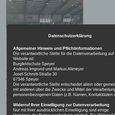
Datenschutzerklärung
Allgemeiner Hinweis und Pflichtinformationen
Die verantwortliche Stelle für die Datenverarbeitung auf
Website ist:
Burgfeldschule Speyer
Andreas Imgrund und Markus Altmeyer
SCHREIBE EINEN KOMMENTAR
Josef-Schmitt-Straße 30
67346 Speyer
Die verantwortliche Stelle entscheidet allein oder gem
mit anderen über die Zwecke und Mittel der Verarbeitun
Deine E-Mail-Adresse wird nicht veröffentlicht.
Erforderliche Felder sind mit
*
markiert
personenbezogenen Daten (z.B. Namen, Kontaktdaten o.
Kommentar
*
Widerruf Ihrer Einwilligung zur Datenverarbeitung
Nur mit Ihrer ausdrücklichen Einwilligung sind einige
Vorgänge der Datenverarbeitung möglich. Ein Widerruf I