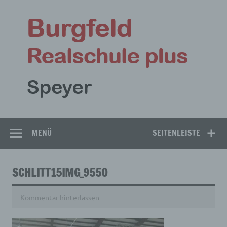
Zum
Inhalt
Bu
springen
Rea
Speyer
MENÜ
SEITENLEISTE
SCHLITT15IMG_9550
Kommentar hinterlassen