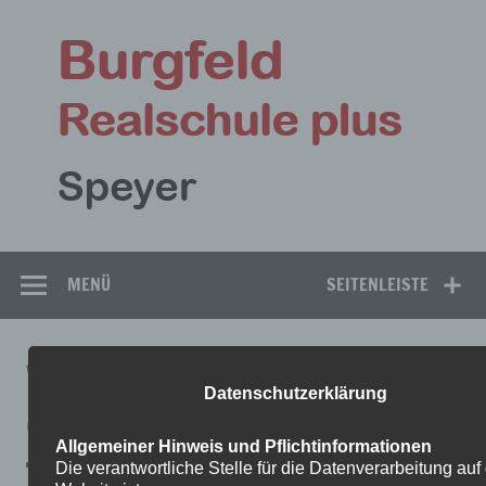
Zum
Inhalt
Bu
springen
Rea
Speyer
MENÜ
SEITENLEISTE
WHATSAPP IMAGE 2018-09-
Datenschutzerklärung
05 AT 10.07.11
Allgemeiner Hinweis und Pflichtinformationen
Die verantwortliche Stelle für die Datenverarbeitung auf