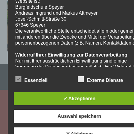
Website ist:
Burgfeldschule Speyer
Andreas Imgrund und Markus Altmeyer
Josef-Schmitt-Straße 30
67346 Speyer
Die verantwortliche Stelle entscheidet allein oder gem
mit anderen über die Zwecke und Mittel der Verarbeitun
personenbezogenen Daten (z.B. Namen, Kontaktdaten o.
Widerruf Ihrer Einwilligung zur Datenverarbeitung
Nur mit Ihrer ausdrücklichen Einwilligung sind einige
Vorgänge der Datenverarbeitung möglich. Ein Widerruf I
Impressum & Datenschutzerklärung
bereits erteilten Einwilligung ist jederzeit möglich. Für d
Widerruf genügt eine formlose Mitteilung per E-Mail. Die
Essenziell
Externe Dienste
WordPress-Theme: Dynamic News von ThemeZee.
Rechtmäßigkeit der bis zum Widerruf erfolgten
Datenverarbeitung bleibt vom Widerruf unberührt.
✓ Akzeptieren
Recht auf Beschwerde bei der zuständigen
Aufsichtsbehörde
Als Betroffener steht Ihnen im Falle eines
Auswahl speichern
datenschutzrechtlichen Verstoßes ein Beschwerderecht
der zuständigen Aufsichtsbehörde zu. Zuständige
Aufsichtsbehörde bezüglich datenschutzrechtlicher Frag
✕ Ablehnen