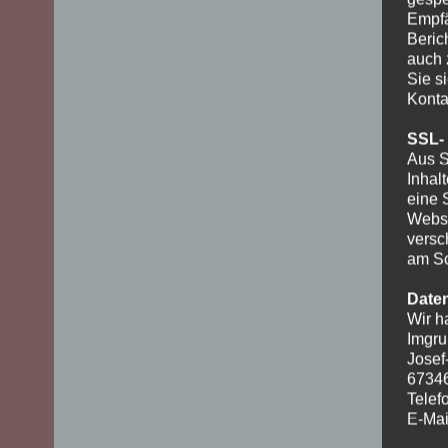
Empfä
Beric
auch 
Sie s
Konta
SSL-
Aus S
Inhal
eine 
Websi
versc
am Sc
Date
Wir h
Imgru
Josef
6734
Telef
E-Mai