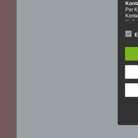
Kont
Per K
Konta
für A
ohne I
Die V
E
aussch
DSGVO)
mögli
Recht
Daten
Über 
uns z
oder 
geset
unber
YouT
Für I
Plugi
Cherr
Bei A