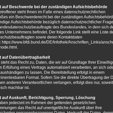
 auf Beschwerde bei der zuständigen Aufsichtsbehörde
etroffener steht Ihnen im Falle eines datenschutzrechtlichen
oßes ein Beschwerderecht bei der zuständigen Aufsichtsbehörd
ndige Aufsichtsbehörde bezüglich datenschutzrechtlicher Frage
andesdatenschutzbeauftragte des Bundeslandes, in dem sich de
es Unternehmens befindet. Der folgende Link stellt eine Liste d
schutzbeauftragten sowie deren Kontaktdaten
t: https://www.bfdi.bund.de/DE/Infothek/Anschriften_Links/anschr
-node.html.
 auf Datenübertragbarkeit
 steht das Recht zu, Daten, die wir auf Grundlage Ihrer Einwilli
in Erfüllung eines Vertrags automatisiert verarbeiten, an sich od
e aushändigen zu lassen. Die Bereitstellung erfolgt in einem
inenlesbaren Format. Sofern Sie die direkte Übertragung der 
nen anderen Verantwortlichen verlangen, erfolgt dies nur, soweit
isch machbar ist.
 auf Auskunft, Berichtigung, Sperrung, Löschung
aben jederzeit im Rahmen der geltenden gesetzlichen
mmungen das Recht auf unentgeltliche Auskunft über Ihre
icherten personenbezogenen Daten, Herkunft der Daten, dere