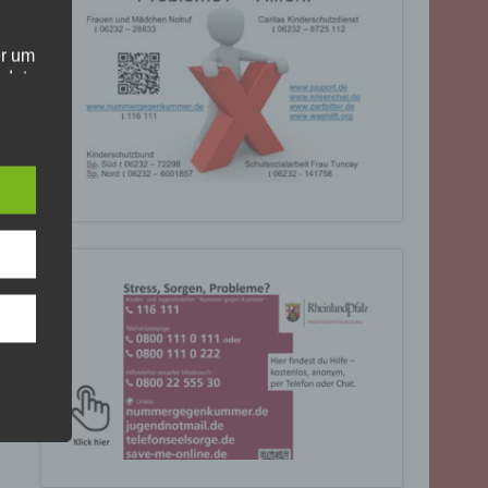
er um
ndet
olgt
. Die
Sie
rrufen
gende
eiben
ite
C, 901