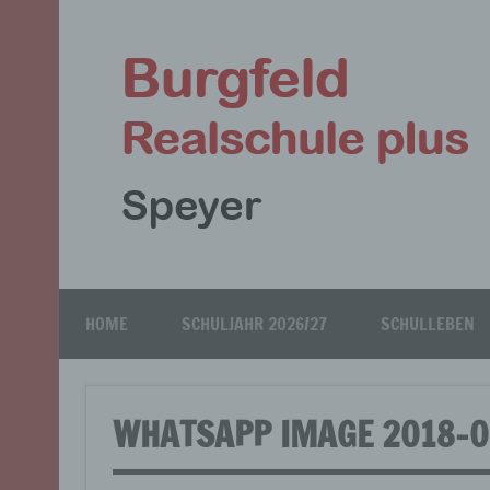
Zum
Inhalt
springen
Speyer
HOME
SCHULJAHR 2026/27
SCHULLEBEN
WHATSAPP IMAGE 2018-08