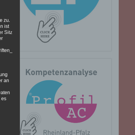
e zu.
n ist
r Sitz
er
iften_
gung
er an
Daten
 es
n