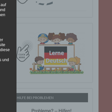
 auf
und
nen
er
ite
 diese
rs und
HILFE BEI PROBLEMEN