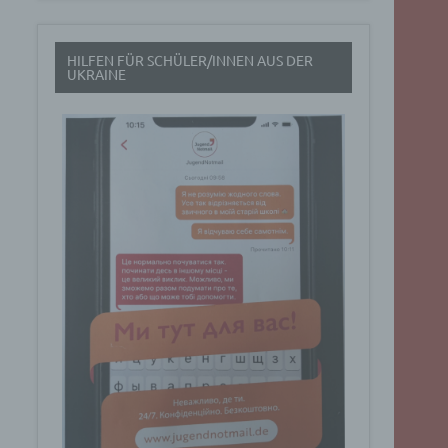
t
HILFEN FÜR SCHÜLER/INNEN AUS DER
rch
UKRAINE
.
eresse
Google
ig
t über
n
Dabei
ucht
Art. 6