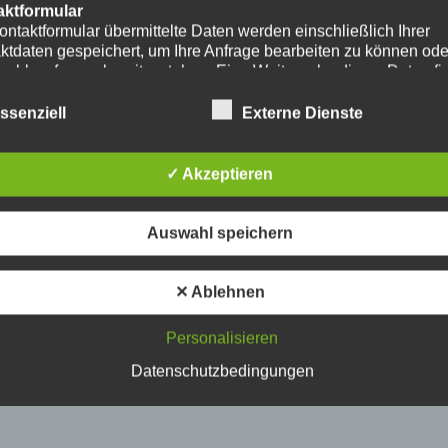
aktformular
ontaktformular übermittelte Daten werden einschließlich Ihrer
ktdaten gespeichert, um Ihre Anfrage bearbeiten zu können od
nschlussfragen bereitzustehen. Eine Weitergabe dieser Daten fi
hre Einwilligung nicht statt.
erarbeitung der in das Kontaktformular eingegebenen Daten erf
ssenziell
Externe Dienste
ließlich auf Grundlage Ihrer Einwilligung (Art. 6 Abs. 1 lit. a
. Ein Widerruf Ihrer bereits erteilten Einwilligung ist jederzeit
ch. Für den Widerruf genügt eine formlose Mitteilung per E-Mail
✓ Akzeptieren
mäßigkeit der bis zum Widerruf erfolgten
verarbeitungsvorgänge bleibt vom Widerruf unberührt.
das Kontaktformular übermittelte Daten verbleiben bei uns, bis 
Auswahl speichern
ur Löschung auffordern, Ihre Einwilligung zur Speicherung wide
keine Notwendigkeit der Datenspeicherung mehr besteht. Zwin
zliche Bestimmungen - insbesondere Aufbewahrungsfristen - bl
✕ Ablehnen
ührt.
Personalisieren
ube
ntegration und Darstellung von Videoinhalten nutzt unsere Webs
Datenschutzbedingungen
ns von YouTube. Anbieter des Videoportals ist die YouTube, LL
y Ave., San Bruno, CA 94066, USA.
ufruf einer Seite mit integriertem YouTube-Plugin wird eine