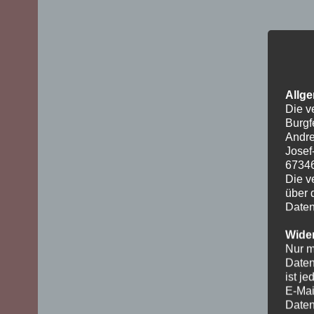
Allge
Die v
Burgf
Andre
Josef
6734
Die v
über 
Daten
Wider
Nur m
Daten
ist j
E-Mai
Daten