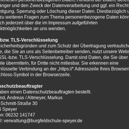
nger und den Zweck der Datenverarbeitung und ggf. ein Recht
htigung, Sperrung oder Löschung dieser Daten. Diesbezüglich 
zu weiteren Fragen zum Thema personenbezogene Daten kön
ich jederzeit über die im Impressum aufgeführten
ktmöglichkeiten an uns wenden.
 bzw. TLS-Verschlüsselung
icherheitsgründen und zum Schutz der Übertragung vertraulich
te, die Sie an uns als Seitenbetreiber senden, nutzt unsere Webs
SSL-bzw. TLS-Verschlüsselung. Damit sind Daten, die Sie über
te übermitteln, für Dritte nicht mitlesbar. Sie erkennen eine
hlüsselte Verbindung an der „https://“ Adresszeile Ihres Browse
hloss-Symbol in der Browserzeile.
nschutzbeauftragter
aben einen Datenschutzbeauftragten bestellt.
nd, Andreas / Altmeyer, Markus
-Schmitt-Straße 30
6 Speyer
on: 06232 141747
l: verwaltung@burgfeldschule-speyer.de