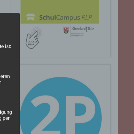
e ist:
deren
n
ligung
g per