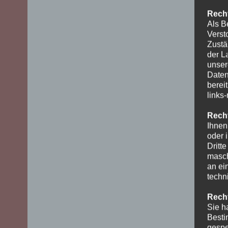
Recht
Als B
Verst
Zustä
der L
unser
Daten
berei
links
Recht
Ihnen
oder 
Dritt
masch
an ei
techn
Recht
Sie h
Besti
gespe