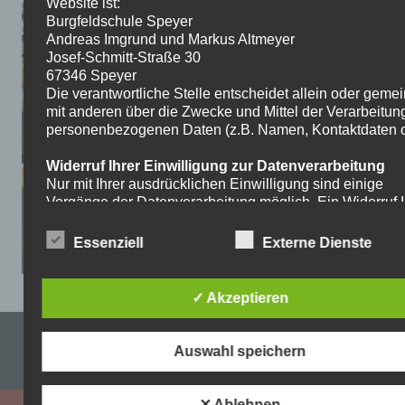
Website ist:
Burgfeldschule Speyer
Andreas Imgrund und Markus Altmeyer
Josef-Schmitt-Straße 30
67346 Speyer
Die verantwortliche Stelle entscheidet allein oder gem
mit anderen über die Zwecke und Mittel der Verarbeitun
personenbezogenen Daten (z.B. Namen, Kontaktdaten o.
Widerruf Ihrer Einwilligung zur Datenverarbeitung
Nur mit Ihrer ausdrücklichen Einwilligung sind einige
Vorgänge der Datenverarbeitung möglich. Ein Widerruf I
bereits erteilten Einwilligung ist jederzeit möglich. Für d
Widerruf genügt eine formlose Mitteilung per E-Mail. Die
Essenziell
Externe Dienste
Rechtmäßigkeit der bis zum Widerruf erfolgten
Datenverarbeitung bleibt vom Widerruf unberührt.
✓ Akzeptieren
Recht auf Beschwerde bei der zuständigen
Aufsichtsbehörde
Impressum & Datenschutzerklärung
Als Betroffener steht Ihnen im Falle eines
Auswahl speichern
datenschutzrechtlichen Verstoßes ein Beschwerderecht
WordPress-Theme: Dynamic News von ThemeZee.
der zuständigen Aufsichtsbehörde zu. Zuständige
Aufsichtsbehörde bezüglich datenschutzrechtlicher Frag
✕ Ablehnen