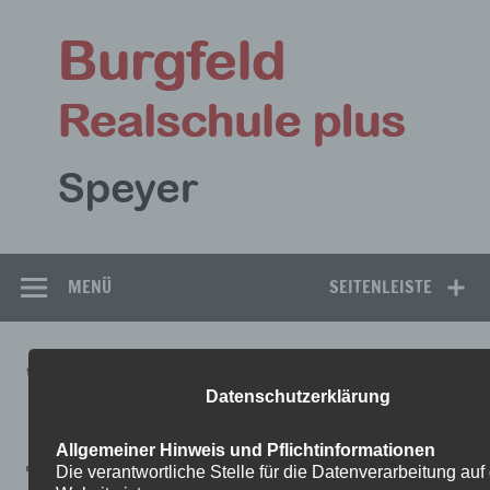
Zum
Inhalt
Bu
springen
Rea
Speyer
MENÜ
SEITENLEISTE
WHATSAPP BILD 2024-12-02
Datenschutzerklärung
UM 20.32.11_4050D462
Allgemeiner Hinweis und Pflichtinformationen
Die verantwortliche Stelle für die Datenverarbeitung auf