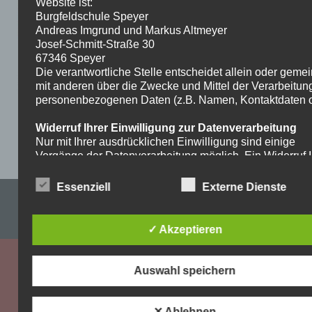
Website ist:
Burgfeldschule Speyer
Andreas Imgrund und Markus Altmeyer
Josef-Schmitt-Straße 30
67346 Speyer
Die verantwortliche Stelle entscheidet allein oder gem
mit anderen über die Zwecke und Mittel der Verarbeitun
personenbezogenen Daten (z.B. Namen, Kontaktdaten o.
Widerruf Ihrer Einwilligung zur Datenverarbeitung
Nur mit Ihrer ausdrücklichen Einwilligung sind einige
Vorgänge der Datenverarbeitung möglich. Ein Widerruf I
bereits erteilten Einwilligung ist jederzeit möglich. Für d
Widerruf genügt eine formlose Mitteilung per E-Mail. Die
Essenziell
Externe Dienste
Impressum & Datenschutzerklärung
Rechtmäßigkeit der bis zum Widerruf erfolgten
Datenverarbeitung bleibt vom Widerruf unberührt.
WordPress-Theme: Dynamic News von ThemeZee.
✓ Akzeptieren
Recht auf Beschwerde bei der zuständigen
Aufsichtsbehörde
Als Betroffener steht Ihnen im Falle eines
Auswahl speichern
datenschutzrechtlichen Verstoßes ein Beschwerderecht
der zuständigen Aufsichtsbehörde zu. Zuständige
Aufsichtsbehörde bezüglich datenschutzrechtlicher Frag
✕ Ablehnen