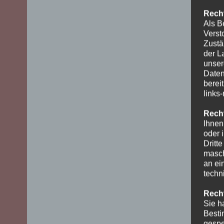
Recht
Als B
Verst
Zustä
der L
unser
Daten
berei
links
Recht
Ihnen
oder 
Dritt
masch
an ei
techn
Recht
Sie h
Besti
gespe