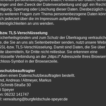
nger und den Zweck der Datenverarbeitung und ggf. ein Recht
htigung, Sperrung oder Löschung dieser Daten. Diesbezüglich 
zu weiteren Fragen zum Thema personenbezogene Daten kön
ich jederzeit über die im Impressum aufgeführten
ktmöglichkeiten an uns wenden.
 bzw. TLS-Verschlüsselung
icherheitsgründen und zum Schutz der Übertragung vertraulich
te, die Sie an uns als Seitenbetreiber senden, nutzt unsere Webs
SSL-bzw. TLS-Verschlüsselung. Damit sind Daten, die Sie über
te übermitteln, für Dritte nicht mitlesbar. Sie erkennen eine
hlüsselte Verbindung an der „https://“ Adresszeile Ihres Browse
hloss-Symbol in der Browserzeile.
nschutzbeauftragter
aben einen Datenschutzbeauftragten bestellt.
nd, Andreas / Altmeyer, Markus
-Schmitt-Straße 30
6 Speyer
on: 06232 141747
l: verwaltung@burgfeldschule-speyer.de