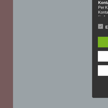
Kont
Per K
Konta
für A
ohne I
Die V
E
aussch
DSGVO)
mögli
Recht
Daten
Über 
uns z
oder 
geset
unber
YouT
Für I
Plugi
Cherr
Bei A