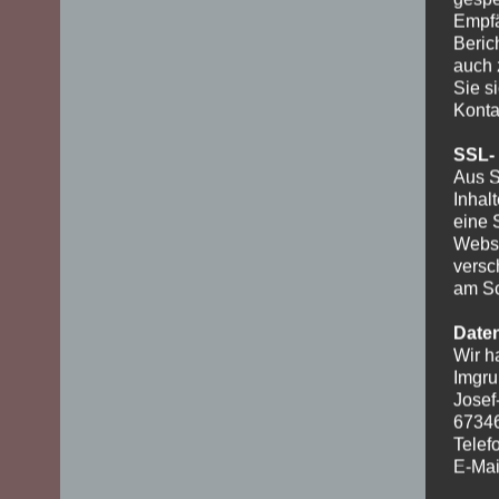
Empfä
Beric
auch 
Sie s
Konta
SSL-
Aus S
Inhal
eine 
Websi
versc
am Sc
Date
Wir h
Imgru
Josef
6734
Telef
E-Mai