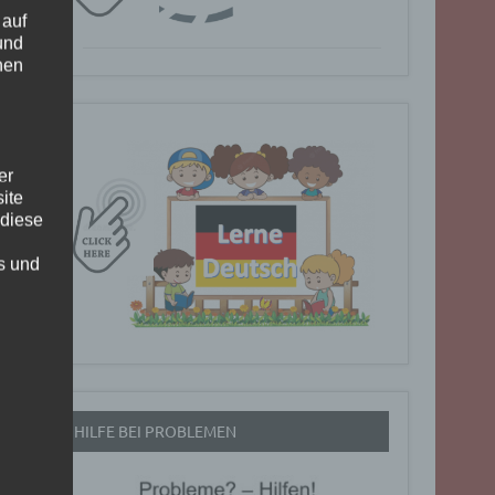
 auf
und
nen
er
ite
 diese
rs und
HILFE BEI PROBLEMEN