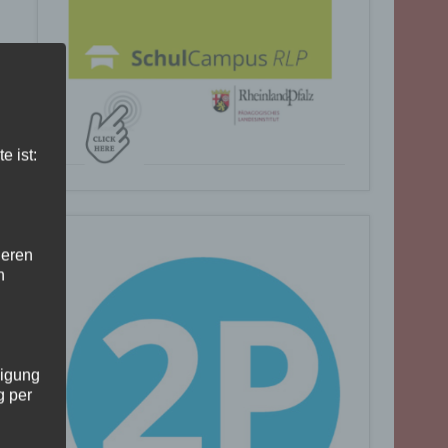
e ist:
deren
n
ligung
g per