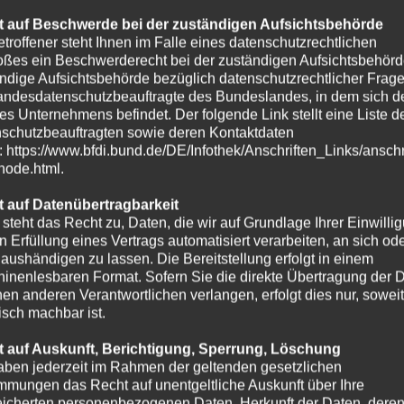
 auf Beschwerde bei der zuständigen Aufsichtsbehörde
etroffener steht Ihnen im Falle eines datenschutzrechtlichen
oßes ein Beschwerderecht bei der zuständigen Aufsichtsbehörd
ndige Aufsichtsbehörde bezüglich datenschutzrechtlicher Frage
andesdatenschutzbeauftragte des Bundeslandes, in dem sich de
es Unternehmens befindet. Der folgende Link stellt eine Liste d
schutzbeauftragten sowie deren Kontaktdaten
t: https://www.bfdi.bund.de/DE/Infothek/Anschriften_Links/anschr
-node.html.
 auf Datenübertragbarkeit
 steht das Recht zu, Daten, die wir auf Grundlage Ihrer Einwilli
in Erfüllung eines Vertrags automatisiert verarbeiten, an sich od
e aushändigen zu lassen. Die Bereitstellung erfolgt in einem
inenlesbaren Format. Sofern Sie die direkte Übertragung der 
nen anderen Verantwortlichen verlangen, erfolgt dies nur, soweit
isch machbar ist.
 auf Auskunft, Berichtigung, Sperrung, Löschung
aben jederzeit im Rahmen der geltenden gesetzlichen
mmungen das Recht auf unentgeltliche Auskunft über Ihre
icherten personenbezogenen Daten, Herkunft der Daten, dere