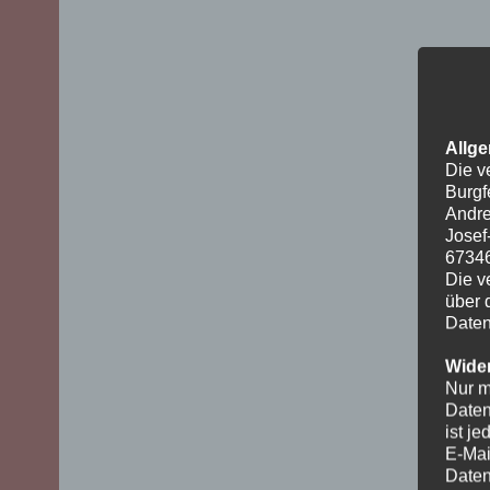
Allge
Die v
Burgf
Andre
Josef
6734
Die v
über 
Daten
Wider
Nur m
Daten
ist j
E-Mai
Daten