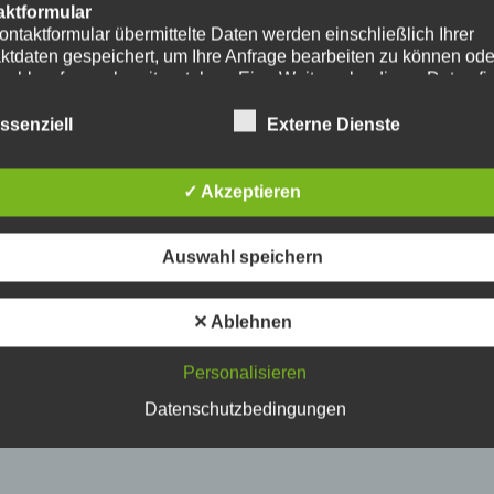
aktformular
ontaktformular übermittelte Daten werden einschließlich Ihrer
ktdaten gespeichert, um Ihre Anfrage bearbeiten zu können od
nschlussfragen bereitzustehen. Eine Weitergabe dieser Daten fi
hre Einwilligung nicht statt.
erarbeitung der in das Kontaktformular eingegebenen Daten erf
ssenziell
Externe Dienste
ließlich auf Grundlage Ihrer Einwilligung (Art. 6 Abs. 1 lit. a
. Ein Widerruf Ihrer bereits erteilten Einwilligung ist jederzeit
ch. Für den Widerruf genügt eine formlose Mitteilung per E-Mail
✓ Akzeptieren
mäßigkeit der bis zum Widerruf erfolgten
verarbeitungsvorgänge bleibt vom Widerruf unberührt.
das Kontaktformular übermittelte Daten verbleiben bei uns, bis 
Auswahl speichern
ur Löschung auffordern, Ihre Einwilligung zur Speicherung wide
keine Notwendigkeit der Datenspeicherung mehr besteht. Zwin
zliche Bestimmungen - insbesondere Aufbewahrungsfristen - bl
✕ Ablehnen
ührt.
Personalisieren
ube
ntegration und Darstellung von Videoinhalten nutzt unsere Webs
Datenschutzbedingungen
ns von YouTube. Anbieter des Videoportals ist die YouTube, LL
y Ave., San Bruno, CA 94066, USA.
ufruf einer Seite mit integriertem YouTube-Plugin wird eine