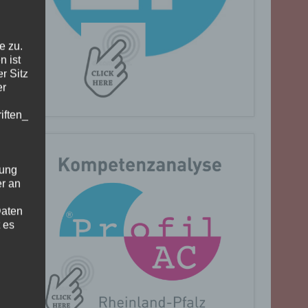
e zu.
n ist
r Sitz
er
iften_
gung
er an
Daten
 es
n