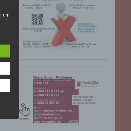
er um
ndet
olgt
. Die
Sie
rrufen
gende
eiben
ite
C, 901