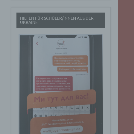
t
HILFEN FÜR SCHÜLER/INNEN AUS DER
rch
UKRAINE
.
eresse
Google
ig
t über
n
Dabei
ucht
Art. 6