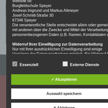
Website ist:
Burgfeldschule Speyer
Andreas Imgrund und Markus Altmeyer
Josef-Schmitt-Straße 30
67346 Speyer
Die verantwortliche Stelle entscheidet allein oder gem
mit anderen über die Zwecke und Mittel der Verarbeitun
personenbezogenen Daten (z.B. Namen, Kontaktdaten o.
Widerruf Ihrer Einwilligung zur Datenverarbeitung
Nur mit Ihrer ausdrücklichen Einwilligung sind einige
Vorgänge der Datenverarbeitung möglich. Ein Widerruf I
bereits erteilten Einwilligung ist jederzeit möglich. Für d
Impressum & Datenschutzerklärung
Widerruf genügt eine formlose Mitteilung per E-Mail. Die
Essenziell
Externe Dienste
Rechtmäßigkeit der bis zum Widerruf erfolgten
WordPress-Theme: Dynamic News von ThemeZee.
Datenverarbeitung bleibt vom Widerruf unberührt.
✓ Akzeptieren
Recht auf Beschwerde bei der zuständigen
Aufsichtsbehörde
Als Betroffener steht Ihnen im Falle eines
Auswahl speichern
datenschutzrechtlichen Verstoßes ein Beschwerderecht
der zuständigen Aufsichtsbehörde zu. Zuständige
Aufsichtsbehörde bezüglich datenschutzrechtlicher Frag
✕ Ablehnen