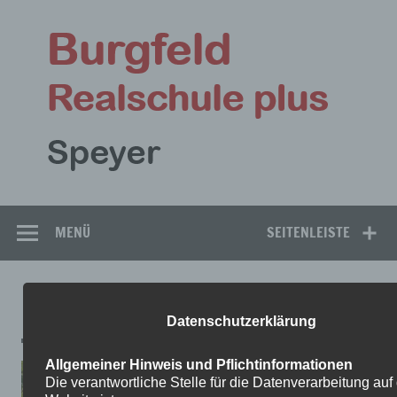
Zum
Inhalt
Bu
springen
Rea
Speyer
MENÜ
SEITENLEISTE
IMG-20240429-WA0019
Datenschutzerklärung
Allgemeiner Hinweis und Pflichtinformationen
Die verantwortliche Stelle für die Datenverarbeitung auf