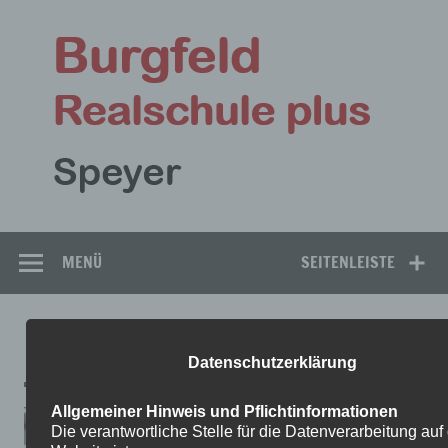
Zum
Inhalt
Bu
springen
Rea
Speyer
MENÜ
SEITENLEISTE
IMG-20231130-WA0060
Datenschutzerklärung
Allgemeiner Hinweis und Pflichtinformationen
Die verantwortliche Stelle für die Datenverarbeitung auf