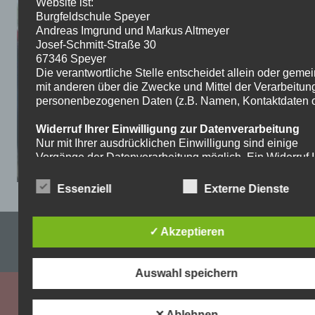
Website ist:
Burgfeldschule Speyer
Andreas Imgrund und Markus Altmeyer
Josef-Schmitt-Straße 30
67346 Speyer
Die verantwortliche Stelle entscheidet allein oder gem
mit anderen über die Zwecke und Mittel der Verarbeitun
personenbezogenen Daten (z.B. Namen, Kontaktdaten o.
Widerruf Ihrer Einwilligung zur Datenverarbeitung
Nur mit Ihrer ausdrücklichen Einwilligung sind einige
Vorgänge der Datenverarbeitung möglich. Ein Widerruf I
bereits erteilten Einwilligung ist jederzeit möglich. Für d
Widerruf genügt eine formlose Mitteilung per E-Mail. Die
Essenziell
Externe Dienste
Rechtmäßigkeit der bis zum Widerruf erfolgten
Datenverarbeitung bleibt vom Widerruf unberührt.
Impressum & Datenschutzerklärung
✓ Akzeptieren
Recht auf Beschwerde bei der zuständigen
Aufsichtsbehörde
WordPress-Theme: Dynamic News von ThemeZee.
Als Betroffener steht Ihnen im Falle eines
Auswahl speichern
datenschutzrechtlichen Verstoßes ein Beschwerderecht
der zuständigen Aufsichtsbehörde zu. Zuständige
Aufsichtsbehörde bezüglich datenschutzrechtlicher Frag
✕ Ablehnen