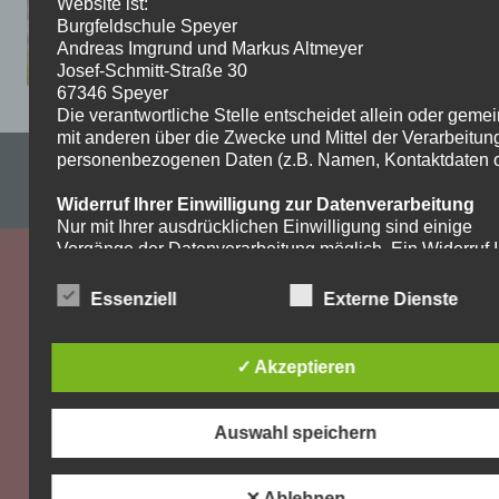
Website ist:
Burgfeldschule Speyer
Andreas Imgrund und Markus Altmeyer
Josef-Schmitt-Straße 30
67346 Speyer
Die verantwortliche Stelle entscheidet allein oder gem
mit anderen über die Zwecke und Mittel der Verarbeitun
personenbezogenen Daten (z.B. Namen, Kontaktdaten o.
Impressum & Datenschutzerklärung
WordPress-Theme: Dynamic News von ThemeZee.
Widerruf Ihrer Einwilligung zur Datenverarbeitung
Nur mit Ihrer ausdrücklichen Einwilligung sind einige
Vorgänge der Datenverarbeitung möglich. Ein Widerruf I
bereits erteilten Einwilligung ist jederzeit möglich. Für d
Widerruf genügt eine formlose Mitteilung per E-Mail. Die
Essenziell
Externe Dienste
Rechtmäßigkeit der bis zum Widerruf erfolgten
Datenverarbeitung bleibt vom Widerruf unberührt.
✓ Akzeptieren
Recht auf Beschwerde bei der zuständigen
Aufsichtsbehörde
Als Betroffener steht Ihnen im Falle eines
Auswahl speichern
datenschutzrechtlichen Verstoßes ein Beschwerderecht
der zuständigen Aufsichtsbehörde zu. Zuständige
Aufsichtsbehörde bezüglich datenschutzrechtlicher Frag
✕ Ablehnen