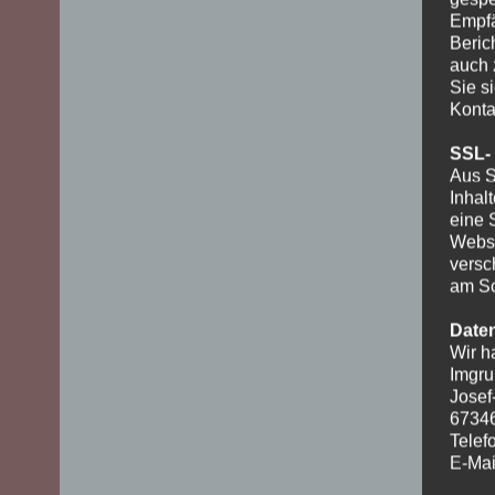
Empfä
Beric
auch 
Sie s
Konta
SSL-
Aus S
Inhal
eine 
Websi
versc
am Sc
Date
Wir h
Imgru
Josef
6734
Telef
E-Mai