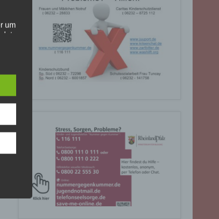
er um
ndet
olgt
. Die
Sie
rrufen
gende
eiben
ite
C, 901