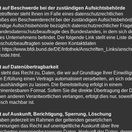
 auf Beschwerde bei der zuständigen Aufsichtsbehörde
etroffener steht Ihnen im Falle eines datenschutzrechtlichen
oßes ein Beschwerderecht bei der zuständigen Aufsichtsbehörd
ndige Aufsichtsbehörde bezüglich datenschutzrechtlicher Frage
andesdatenschutzbeauftragte des Bundeslandes, in dem sich de
es Unternehmens befindet. Der folgende Link stellt eine Liste d
schutzbeauftragten sowie deren Kontaktdaten
t: https://www.bfdi.bund.de/DE/Infothek/Anschriften_Links/anschr
-node.html.
 auf Datenübertragbarkeit
 steht das Recht zu, Daten, die wir auf Grundlage Ihrer Einwilli
in Erfüllung eines Vertrags automatisiert verarbeiten, an sich od
e aushändigen zu lassen. Die Bereitstellung erfolgt in einem
inenlesbaren Format. Sofern Sie die direkte Übertragung der 
nen anderen Verantwortlichen verlangen, erfolgt dies nur, soweit
isch machbar ist.
 auf Auskunft, Berichtigung, Sperrung, Löschung
aben jederzeit im Rahmen der geltenden gesetzlichen
mmungen das Recht auf unentgeltliche Auskunft über Ihre
icherten personenbezogenen Daten, Herkunft der Daten, dere