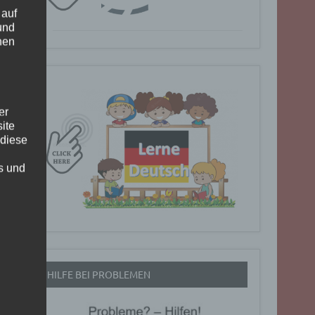
 auf
und
nen
er
ite
 diese
rs und
HILFE BEI PROBLEMEN