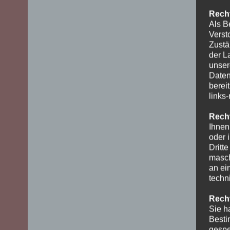
Recht
Als B
Verst
Zustä
der L
unser
Daten
berei
links
Recht
Ihnen
oder 
Dritt
masch
an ei
techn
Recht
Sie h
Besti
gespe