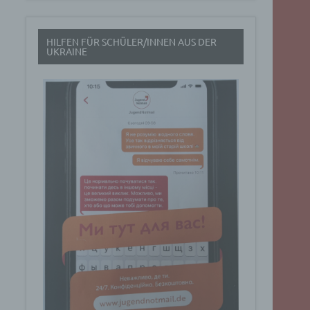
t
HILFEN FÜR SCHÜLER/INNEN AUS DER
rch
UKRAINE
.
eresse
Google
ig
t über
n
Dabei
ucht
Art. 6