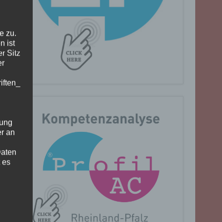
e zu.
n ist
r Sitz
er
iften_
gung
er an
Daten
 es
n