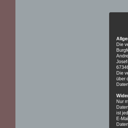
Allge
Die v
Burgf
Andre
Josef
6734
Die v
über 
Daten
Wider
Nur m
Daten
ist j
E-Mai
Daten