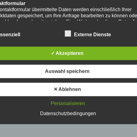
aktformular
ontaktformular übermittelte Daten werden einschließlich Ihrer
ktdaten gespeichert, um Ihre Anfrage bearbeiten zu können od
nschlussfragen bereitzustehen. Eine Weitergabe dieser Daten fi
hre Einwilligung nicht statt.
erarbeitung der in das Kontaktformular eingegebenen Daten erf
ssenziell
Externe Dienste
ließlich auf Grundlage Ihrer Einwilligung (Art. 6 Abs. 1 lit. a
. Ein Widerruf Ihrer bereits erteilten Einwilligung ist jederzeit
ch. Für den Widerruf genügt eine formlose Mitteilung per E-Mail
✓ Akzeptieren
mäßigkeit der bis zum Widerruf erfolgten
verarbeitungsvorgänge bleibt vom Widerruf unberührt.
das Kontaktformular übermittelte Daten verbleiben bei uns, bis 
Auswahl speichern
ur Löschung auffordern, Ihre Einwilligung zur Speicherung wide
keine Notwendigkeit der Datenspeicherung mehr besteht. Zwin
zliche Bestimmungen - insbesondere Aufbewahrungsfristen - bl
✕ Ablehnen
ührt.
Personalisieren
ube
ntegration und Darstellung von Videoinhalten nutzt unsere Webs
Datenschutzbedingungen
ns von YouTube. Anbieter des Videoportals ist die YouTube, LL
y Ave., San Bruno, CA 94066, USA.
ufruf einer Seite mit integriertem YouTube-Plugin wird eine