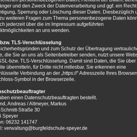
nger und den Zweck der Datenverarbeitung und ggf. ein Recht
htigung, Sperrung oder Löschung dieser Daten. Diesbezüglich 
zu weiteren Fragen zum Thema personenbezogene Daten kön
ich jederzeit über die im Impressum aufgeführten
ktmöglichkeiten an uns wenden.
 bzw. TLS-Verschlüsselung
icherheitsgründen und zum Schutz der Übertragung vertraulich
te, die Sie an uns als Seitenbetreiber senden, nutzt unsere Webs
SSL-bzw. TLS-Verschlüsselung. Damit sind Daten, die Sie über
te übermitteln, für Dritte nicht mitlesbar. Sie erkennen eine
hlüsselte Verbindung an der „https://“ Adresszeile Ihres Browse
hloss-Symbol in der Browserzeile.
nschutzbeauftragter
aben einen Datenschutzbeauftragten bestellt.
nd, Andreas / Altmeyer, Markus
-Schmitt-Straße 30
6 Speyer
on: 06232 141747
l: verwaltung@burgfeldschule-speyer.de