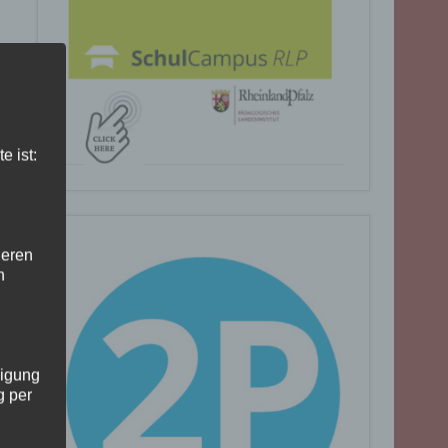
e ist:
deren
n
ligung
g per