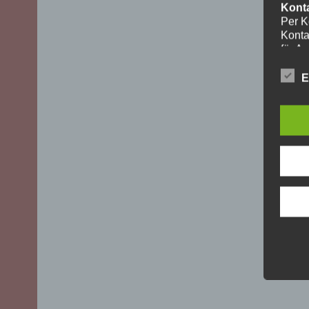
Kont
Per K
Konta
für A
ohne I
Die V
E
aussch
DSGVO)
mögli
Recht
Daten
Über 
uns z
oder 
geset
unber
YouT
Für I
Plugi
Cherr
Bei A