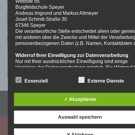
Website ist:
Burgfeldschule Speyer
Andreas Imgrund und Markus Altmeyer
Josef-Schmitt-Straße 30
67346 Speyer
Die verantwortliche Stelle entscheidet allein oder gem
mit anderen über die Zwecke und Mittel der Verarbeitun
personenbezogenen Daten (z.B. Namen, Kontaktdaten o.
Widerruf Ihrer Einwilligung zur Datenverarbeitung
Nur mit Ihrer ausdrücklichen Einwilligung sind einige
Vorgänge der Datenverarbeitung möglich. Ein Widerruf I
bereits erteilten Einwilligung ist jederzeit möglich. Für d
Widerruf genügt eine formlose Mitteilung per E-Mail. Die
Essenziell
Externe Dienste
Rechtmäßigkeit der bis zum Widerruf erfolgten
Datenverarbeitung bleibt vom Widerruf unberührt.
Impressum & Datenschutzerklärung
✓ Akzeptieren
Recht auf Beschwerde bei der zuständigen
Aufsichtsbehörde
WordPress-Theme: Dynamic News von ThemeZee.
Als Betroffener steht Ihnen im Falle eines
Auswahl speichern
datenschutzrechtlichen Verstoßes ein Beschwerderecht
der zuständigen Aufsichtsbehörde zu. Zuständige
Aufsichtsbehörde bezüglich datenschutzrechtlicher Frag
✕ Ablehnen