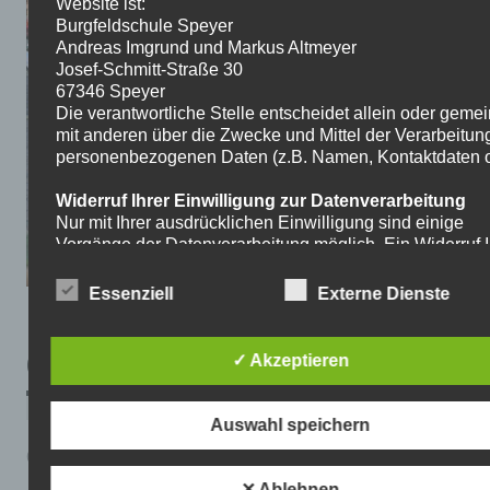
Website ist:
Burgfeldschule Speyer
Andreas Imgrund und Markus Altmeyer
Josef-Schmitt-Straße 30
67346 Speyer
Die verantwortliche Stelle entscheidet allein oder gem
mit anderen über die Zwecke und Mittel der Verarbeitun
personenbezogenen Daten (z.B. Namen, Kontaktdaten o.
Widerruf Ihrer Einwilligung zur Datenverarbeitung
Nur mit Ihrer ausdrücklichen Einwilligung sind einige
Vorgänge der Datenverarbeitung möglich. Ein Widerruf I
bereits erteilten Einwilligung ist jederzeit möglich. Für d
Widerruf genügt eine formlose Mitteilung per E-Mail. Die
Essenziell
Externe Dienste
Rechtmäßigkeit der bis zum Widerruf erfolgten
Datenverarbeitung bleibt vom Widerruf unberührt.
0
✓ Akzeptieren
Recht auf Beschwerde bei der zuständigen
Aufsichtsbehörde
Als Betroffener steht Ihnen im Falle eines
Auswahl speichern
datenschutzrechtlichen Verstoßes ein Beschwerderecht
0
der zuständigen Aufsichtsbehörde zu. Zuständige
Aufsichtsbehörde bezüglich datenschutzrechtlicher Frag
✕ Ablehnen