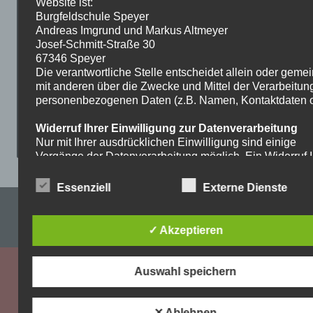
Website ist:
Burgfeldschule Speyer
Andreas Imgrund und Markus Altmeyer
Josef-Schmitt-Straße 30
67346 Speyer
Die verantwortliche Stelle entscheidet allein oder gem
mit anderen über die Zwecke und Mittel der Verarbeitun
personenbezogenen Daten (z.B. Namen, Kontaktdaten o.
Widerruf Ihrer Einwilligung zur Datenverarbeitung
Nur mit Ihrer ausdrücklichen Einwilligung sind einige
Vorgänge der Datenverarbeitung möglich. Ein Widerruf I
bereits erteilten Einwilligung ist jederzeit möglich. Für d
Widerruf genügt eine formlose Mitteilung per E-Mail. Die
Essenziell
Externe Dienste
Rechtmäßigkeit der bis zum Widerruf erfolgten
Impressum & Datenschutzerklärung
Datenverarbeitung bleibt vom Widerruf unberührt.
✓ Akzeptieren
WordPress-Theme: Dynamic News von ThemeZee.
Recht auf Beschwerde bei der zuständigen
Aufsichtsbehörde
Als Betroffener steht Ihnen im Falle eines
Auswahl speichern
datenschutzrechtlichen Verstoßes ein Beschwerderecht
der zuständigen Aufsichtsbehörde zu. Zuständige
Aufsichtsbehörde bezüglich datenschutzrechtlicher Frag
✕ Ablehnen