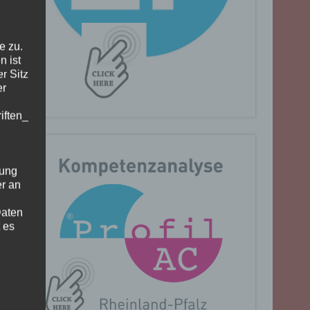
e zu.
n ist
r Sitz
er
iften_
gung
er an
Daten
 es
n