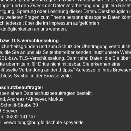
nger und den Zweck der Datenverarbeitung und ggf. ein Recht
htigung, Sperrung oder Löschung dieser Daten. Diesbezüglich 
zu weiteren Fragen zum Thema personenbezogene Daten kön
ich jederzeit über die im Impressum aufgeführten
ktmöglichkeiten an uns wenden.
 bzw. TLS-Verschlüsselung
icherheitsgründen und zum Schutz der Übertragung vertraulich
te, die Sie an uns als Seitenbetreiber senden, nutzt unsere Webs
SSL-bzw. TLS-Verschlüsselung. Damit sind Daten, die Sie über
te übermitteln, für Dritte nicht mitlesbar. Sie erkennen eine
hlüsselte Verbindung an der „https://“ Adresszeile Ihres Browse
hloss-Symbol in der Browserzeile.
nschutzbeauftragter
aben einen Datenschutzbeauftragten bestellt.
nd, Andreas / Altmeyer, Markus
-Schmitt-Straße 30
6 Speyer
on: 06232 141747
l: verwaltung@burgfeldschule-speyer.de