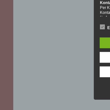
Kont
Per K
Konta
für A
ohne I
Die V
E
aussch
DSGVO)
mögli
Recht
Daten
Über 
uns z
oder 
geset
unber
YouT
Für I
Plugi
Cherr
Bei A