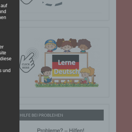
 auf
und
nen
er
ite
 diese
rs und
HILFE BEI PROBLEMEN