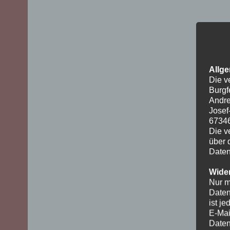
Allge
Die v
Burgf
Andre
Josef
6734
Die v
über 
Daten
Wider
Nur m
Daten
ist j
E-Mai
Daten