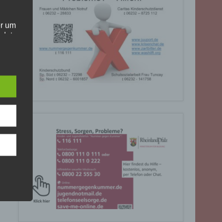
er um
ndet
olgt
. Die
Sie
rrufen
gende
eiben
ite
C, 901