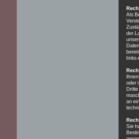
Recht
Als B
Verst
Zustä
der L
unser
Daten
berei
links
Recht
Ihnen
oder 
Dritt
masch
an ei
techn
Recht
Sie h
Besti
gespe