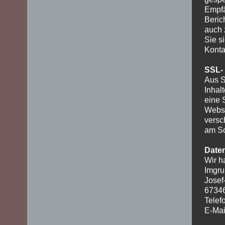
Empfä
Beric
auch 
Sie s
Konta
SSL-
Aus S
Inhal
eine 
Websi
versc
am Sc
Date
Wir h
Imgru
Josef
6734
Telef
E-Mai