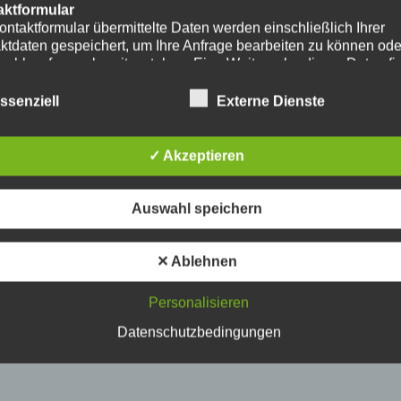
aktformular
ontaktformular übermittelte Daten werden einschließlich Ihrer
ktdaten gespeichert, um Ihre Anfrage bearbeiten zu können od
nschlussfragen bereitzustehen. Eine Weitergabe dieser Daten fi
hre Einwilligung nicht statt.
erarbeitung der in das Kontaktformular eingegebenen Daten erf
ssenziell
Externe Dienste
ließlich auf Grundlage Ihrer Einwilligung (Art. 6 Abs. 1 lit. a
. Ein Widerruf Ihrer bereits erteilten Einwilligung ist jederzeit
ch. Für den Widerruf genügt eine formlose Mitteilung per E-Mail
✓ Akzeptieren
mäßigkeit der bis zum Widerruf erfolgten
verarbeitungsvorgänge bleibt vom Widerruf unberührt.
das Kontaktformular übermittelte Daten verbleiben bei uns, bis 
Auswahl speichern
ur Löschung auffordern, Ihre Einwilligung zur Speicherung wide
keine Notwendigkeit der Datenspeicherung mehr besteht. Zwin
zliche Bestimmungen - insbesondere Aufbewahrungsfristen - bl
✕ Ablehnen
ührt.
Personalisieren
ube
ntegration und Darstellung von Videoinhalten nutzt unsere Webs
Datenschutzbedingungen
ns von YouTube. Anbieter des Videoportals ist die YouTube, LL
y Ave., San Bruno, CA 94066, USA.
ufruf einer Seite mit integriertem YouTube-Plugin wird eine