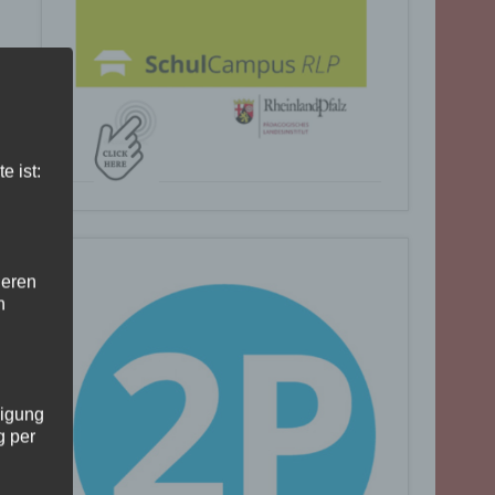
e ist:
deren
n
ligung
g per