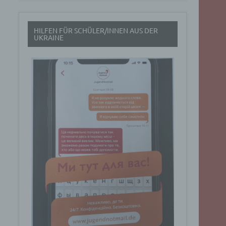
t
HILFEN FÜR SCHÜLER/INNEN AUS DER
rch
UKRAINE
.
eresse
Google
ig
t über
n
Dabei
ucht
Art. 6