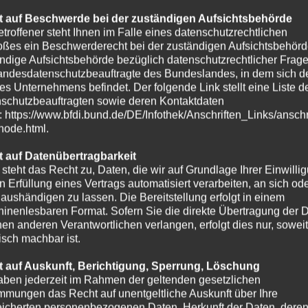
 auf Beschwerde bei der zuständigen Aufsichtsbehörde
etroffener steht Ihnen im Falle eines datenschutzrechtlichen
oßes ein Beschwerderecht bei der zuständigen Aufsichtsbehörd
ndige Aufsichtsbehörde bezüglich datenschutzrechtlicher Frage
andesdatenschutzbeauftragte des Bundeslandes, in dem sich de
es Unternehmens befindet. Der folgende Link stellt eine Liste d
schutzbeauftragten sowie deren Kontaktdaten
t: https://www.bfdi.bund.de/DE/Infothek/Anschriften_Links/anschr
-node.html.
 auf Datenübertragbarkeit
 steht das Recht zu, Daten, die wir auf Grundlage Ihrer Einwilli
in Erfüllung eines Vertrags automatisiert verarbeiten, an sich od
e aushändigen zu lassen. Die Bereitstellung erfolgt in einem
inenlesbaren Format. Sofern Sie die direkte Übertragung der 
nen anderen Verantwortlichen verlangen, erfolgt dies nur, soweit
isch machbar ist.
 auf Auskunft, Berichtigung, Sperrung, Löschung
aben jederzeit im Rahmen der geltenden gesetzlichen
mmungen das Recht auf unentgeltliche Auskunft über Ihre
icherten personenbezogenen Daten, Herkunft der Daten, dere