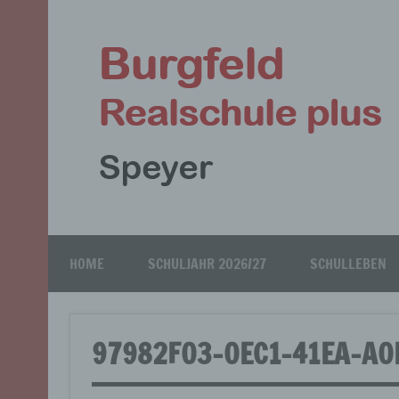
Zum
Inhalt
springen
Speyer
HOME
SCHULJAHR 2026/27
SCHULLEBEN
97982F03-0EC1-41EA-A0