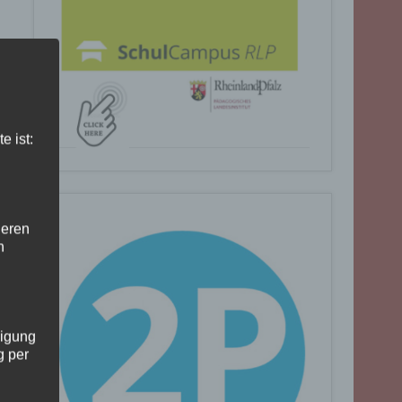
e ist:
deren
n
ligung
g per