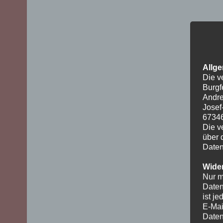
Allge
Die v
Burgf
Andre
Josef
6734
Die v
über 
Daten
Wider
Nur m
Daten
ist j
E-Mai
Daten