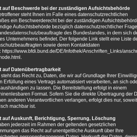
 auf Beschwerde bei der zuständigen Aufsichtsbehörde
etroffener steht Ihnen im Falle eines datenschutzrechtlichen
oßes ein Beschwerderecht bei der zuständigen Aufsichtsbehörd
ndige Aufsichtsbehörde bezüglich datenschutzrechtlicher Frage
andesdatenschutzbeauftragte des Bundeslandes, in dem sich de
es Unternehmens befindet. Der folgende Link stellt eine Liste d
schutzbeauftragten sowie deren Kontaktdaten
t: https://www.bfdi.bund.de/DE/Infothek/Anschriften_Links/anschr
-node.html.
 auf Datenübertragbarkeit
 steht das Recht zu, Daten, die wir auf Grundlage Ihrer Einwilli
in Erfüllung eines Vertrags automatisiert verarbeiten, an sich od
e aushändigen zu lassen. Die Bereitstellung erfolgt in einem
inenlesbaren Format. Sofern Sie die direkte Übertragung der 
nen anderen Verantwortlichen verlangen, erfolgt dies nur, soweit
isch machbar ist.
 auf Auskunft, Berichtigung, Sperrung, Löschung
aben jederzeit im Rahmen der geltenden gesetzlichen
mmungen das Recht auf unentgeltliche Auskunft über Ihre
icherten personenbezogenen Daten, Herkunft der Daten, dere