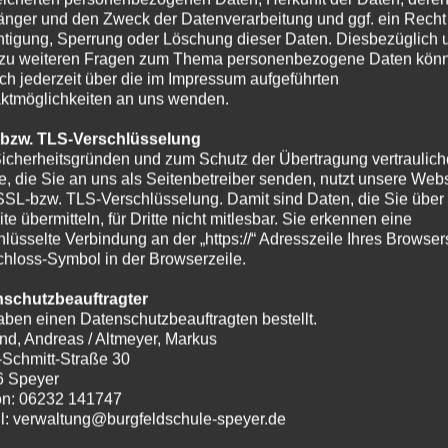
nger und den Zweck der Datenverarbeitung und ggf. ein Recht
htigung, Sperrung oder Löschung dieser Daten. Diesbezüglich 
zu weiteren Fragen zum Thema personenbezogene Daten kön
ich jederzeit über die im Impressum aufgeführten
ktmöglichkeiten an uns wenden.
 bzw. TLS-Verschlüsselung
icherheitsgründen und zum Schutz der Übertragung vertraulich
te, die Sie an uns als Seitenbetreiber senden, nutzt unsere Webs
SSL-bzw. TLS-Verschlüsselung. Damit sind Daten, die Sie über
te übermitteln, für Dritte nicht mitlesbar. Sie erkennen eine
hlüsselte Verbindung an der „https://“ Adresszeile Ihres Browse
hloss-Symbol in der Browserzeile.
nschutzbeauftragter
aben einen Datenschutzbeauftragten bestellt.
nd, Andreas / Altmeyer, Markus
-Schmitt-Straße 30
6 Speyer
on: 06232 141747
l: verwaltung@burgfeldschule-speyer.de