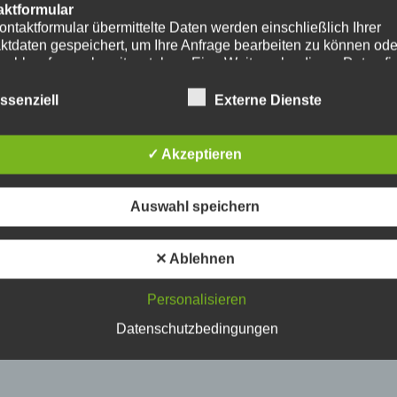
aktformular
ontaktformular übermittelte Daten werden einschließlich Ihrer
ktdaten gespeichert, um Ihre Anfrage bearbeiten zu können od
nschlussfragen bereitzustehen. Eine Weitergabe dieser Daten fi
hre Einwilligung nicht statt.
erarbeitung der in das Kontaktformular eingegebenen Daten erf
ssenziell
Externe Dienste
ließlich auf Grundlage Ihrer Einwilligung (Art. 6 Abs. 1 lit. a
. Ein Widerruf Ihrer bereits erteilten Einwilligung ist jederzeit
ch. Für den Widerruf genügt eine formlose Mitteilung per E-Mail
✓ Akzeptieren
mäßigkeit der bis zum Widerruf erfolgten
verarbeitungsvorgänge bleibt vom Widerruf unberührt.
das Kontaktformular übermittelte Daten verbleiben bei uns, bis 
Auswahl speichern
ur Löschung auffordern, Ihre Einwilligung zur Speicherung wide
keine Notwendigkeit der Datenspeicherung mehr besteht. Zwin
zliche Bestimmungen - insbesondere Aufbewahrungsfristen - bl
✕ Ablehnen
ührt.
Personalisieren
ube
ntegration und Darstellung von Videoinhalten nutzt unsere Webs
Datenschutzbedingungen
ns von YouTube. Anbieter des Videoportals ist die YouTube, LL
y Ave., San Bruno, CA 94066, USA.
ufruf einer Seite mit integriertem YouTube-Plugin wird eine