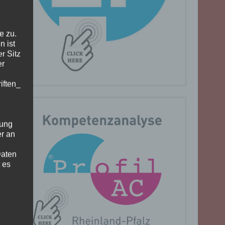
e zu.
n ist
r Sitz
er
iften_
gung
er an
Daten
 es
n