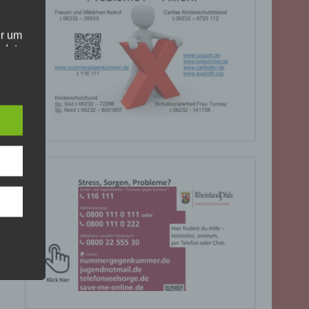
er um
ndet
olgt
. Die
Sie
rrufen
gende
eiben
ite
C, 901