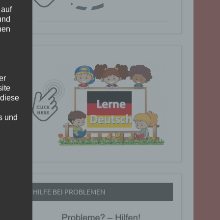
 auf
und
nen
er
ite
 diese
rs und
HILFE BEI PROBLEMEN