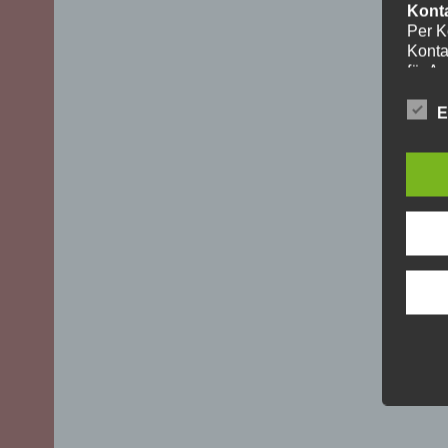
Kont
Per K
Konta
für A
ohne I
Die V
E
aussch
DSGVO)
mögli
Recht
Daten
Über 
uns z
oder 
geset
unber
YouT
Für I
Plugi
Cherr
Bei A