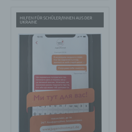
t
HILFEN FÜR SCHÜLER/INNEN AUS DER
rch
UKRAINE
.
eresse
Google
ig
t über
n
Dabei
ucht
Art. 6