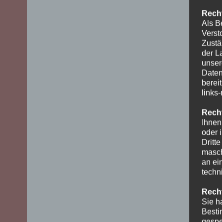
Recht
Als B
Verst
Zustä
der L
unser
Daten
berei
links
Recht
Ihnen
oder 
Dritt
masch
an ei
techn
Recht
Sie h
Besti
gespe