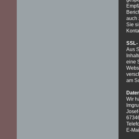
Empfä
Beric
auch 
Sie s
Konta
SSL-
Aus S
Inhal
eine 
Websi
versc
am Sc
Date
Wir h
Imgru
Josef
6734
Telef
E-Mai