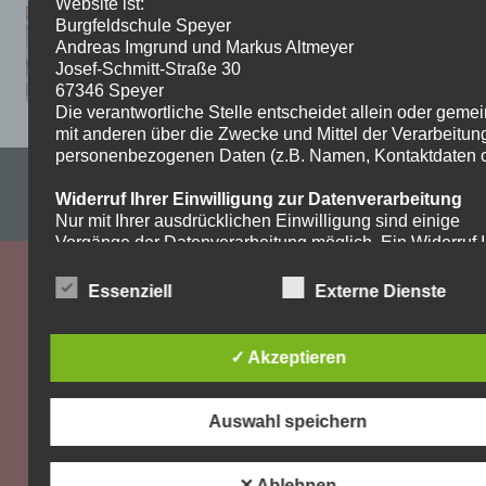
Website ist:
Burgfeldschule Speyer
Andreas Imgrund und Markus Altmeyer
Josef-Schmitt-Straße 30
67346 Speyer
Die verantwortliche Stelle entscheidet allein oder gem
mit anderen über die Zwecke und Mittel der Verarbeitun
personenbezogenen Daten (z.B. Namen, Kontaktdaten o.
Impressum & Datenschutzerklärung
Widerruf Ihrer Einwilligung zur Datenverarbeitung
WordPress-Theme: Dynamic News von ThemeZee.
Nur mit Ihrer ausdrücklichen Einwilligung sind einige
Vorgänge der Datenverarbeitung möglich. Ein Widerruf I
bereits erteilten Einwilligung ist jederzeit möglich. Für d
Widerruf genügt eine formlose Mitteilung per E-Mail. Die
Essenziell
Externe Dienste
Rechtmäßigkeit der bis zum Widerruf erfolgten
Datenverarbeitung bleibt vom Widerruf unberührt.
✓ Akzeptieren
Recht auf Beschwerde bei der zuständigen
Aufsichtsbehörde
Als Betroffener steht Ihnen im Falle eines
Auswahl speichern
datenschutzrechtlichen Verstoßes ein Beschwerderecht
der zuständigen Aufsichtsbehörde zu. Zuständige
Aufsichtsbehörde bezüglich datenschutzrechtlicher Frag
✕ Ablehnen