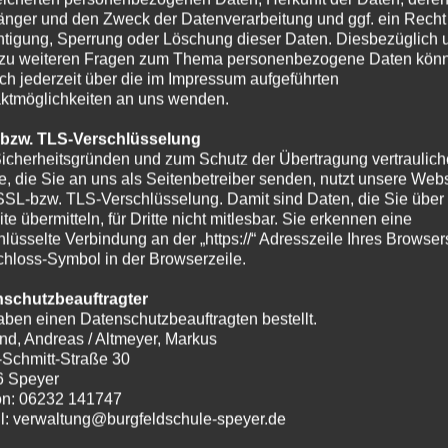
nger und den Zweck der Datenverarbeitung und ggf. ein Recht
htigung, Sperrung oder Löschung dieser Daten. Diesbezüglich 
zu weiteren Fragen zum Thema personenbezogene Daten kön
ich jederzeit über die im Impressum aufgeführten
ktmöglichkeiten an uns wenden.
 bzw. TLS-Verschlüsselung
icherheitsgründen und zum Schutz der Übertragung vertraulich
te, die Sie an uns als Seitenbetreiber senden, nutzt unsere Webs
SSL-bzw. TLS-Verschlüsselung. Damit sind Daten, die Sie über
te übermitteln, für Dritte nicht mitlesbar. Sie erkennen eine
hlüsselte Verbindung an der „https://“ Adresszeile Ihres Browse
hloss-Symbol in der Browserzeile.
nschutzbeauftragter
aben einen Datenschutzbeauftragten bestellt.
nd, Andreas / Altmeyer, Markus
-Schmitt-Straße 30
6 Speyer
on: 06232 141747
l: verwaltung@burgfeldschule-speyer.de