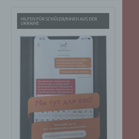
t
HILFEN FÜR SCHÜLER/INNEN AUS DER
rch
UKRAINE
.
eresse
Google
ig
t über
n
Dabei
ucht
Art. 6