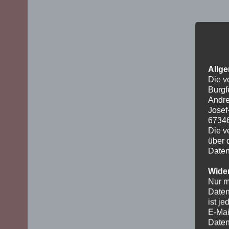
Allge
Die v
Burgf
Andre
Josef
6734
Die v
über 
Daten
Wider
Nur m
Daten
ist j
E-Mai
Daten