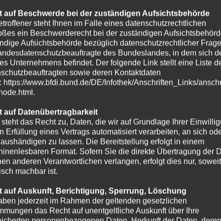
 auf Beschwerde bei der zuständigen Aufsichtsbehörde
etroffener steht Ihnen im Falle eines datenschutzrechtlichen
oßes ein Beschwerderecht bei der zuständigen Aufsichtsbehörd
ndige Aufsichtsbehörde bezüglich datenschutzrechtlicher Frage
andesdatenschutzbeauftragte des Bundeslandes, in dem sich de
es Unternehmens befindet. Der folgende Link stellt eine Liste d
schutzbeauftragten sowie deren Kontaktdaten
t: https://www.bfdi.bund.de/DE/Infothek/Anschriften_Links/anschr
-node.html.
 auf Datenübertragbarkeit
 steht das Recht zu, Daten, die wir auf Grundlage Ihrer Einwilli
in Erfüllung eines Vertrags automatisiert verarbeiten, an sich od
e aushändigen zu lassen. Die Bereitstellung erfolgt in einem
inenlesbaren Format. Sofern Sie die direkte Übertragung der 
nen anderen Verantwortlichen verlangen, erfolgt dies nur, soweit
isch machbar ist.
 auf Auskunft, Berichtigung, Sperrung, Löschung
aben jederzeit im Rahmen der geltenden gesetzlichen
mmungen das Recht auf unentgeltliche Auskunft über Ihre
icherten personenbezogenen Daten, Herkunft der Daten, dere