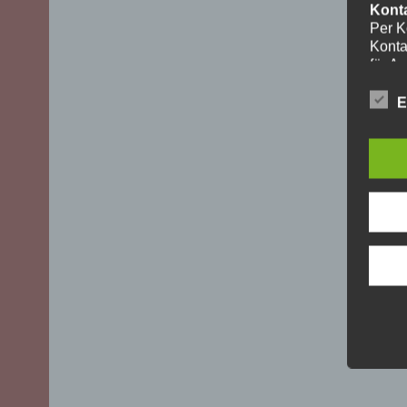
Kont
Per K
Konta
für A
ohne I
Die V
E
aussch
DSGVO)
mögli
Recht
Daten
Über 
uns z
oder 
geset
unber
YouT
Für I
Plugi
Cherr
Bei A