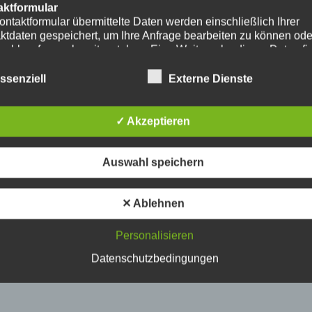
aktformular
ontaktformular übermittelte Daten werden einschließlich Ihrer
ktdaten gespeichert, um Ihre Anfrage bearbeiten zu können od
nschlussfragen bereitzustehen. Eine Weitergabe dieser Daten fi
hre Einwilligung nicht statt.
erarbeitung der in das Kontaktformular eingegebenen Daten erf
ssenziell
Externe Dienste
ließlich auf Grundlage Ihrer Einwilligung (Art. 6 Abs. 1 lit. a
. Ein Widerruf Ihrer bereits erteilten Einwilligung ist jederzeit
ch. Für den Widerruf genügt eine formlose Mitteilung per E-Mail
✓ Akzeptieren
mäßigkeit der bis zum Widerruf erfolgten
verarbeitungsvorgänge bleibt vom Widerruf unberührt.
das Kontaktformular übermittelte Daten verbleiben bei uns, bis 
Auswahl speichern
ur Löschung auffordern, Ihre Einwilligung zur Speicherung wide
keine Notwendigkeit der Datenspeicherung mehr besteht. Zwin
zliche Bestimmungen - insbesondere Aufbewahrungsfristen - bl
✕ Ablehnen
ührt.
Personalisieren
ube
ntegration und Darstellung von Videoinhalten nutzt unsere Webs
Datenschutzbedingungen
ns von YouTube. Anbieter des Videoportals ist die YouTube, LL
y Ave., San Bruno, CA 94066, USA.
ufruf einer Seite mit integriertem YouTube-Plugin wird eine