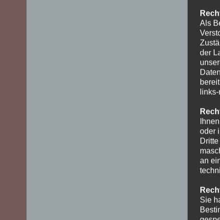
Recht
Als B
Verst
Zustä
der L
unser
Daten
berei
links
Recht
Ihnen
oder 
Dritt
masch
an ei
techn
Recht
Sie h
Besti
gespe