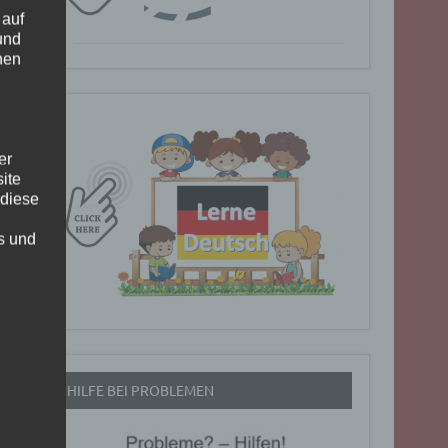
 auf
und
nen
er
ite
 diese
rs und
HILFE BEI PROBLEMEN