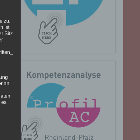
e zu.
n ist
r Sitz
er
iften_
gung
er an
Daten
 es
n