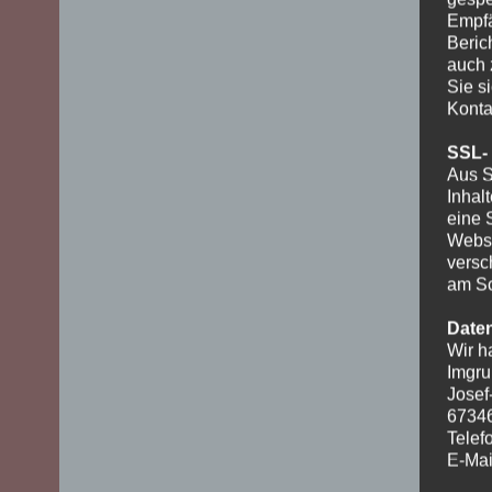
Empfä
Beric
auch 
Sie s
Konta
SSL-
Aus S
Inhal
eine 
Websi
versc
am Sc
Date
Wir h
Imgru
Josef
6734
Telef
E-Mai