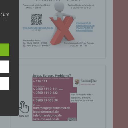
er um
ndet
olgt
. Die
Sie
rrufen
gende
eiben
ite
C, 901