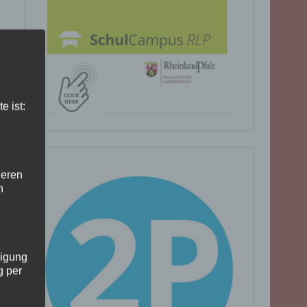
e ist:
deren
n
ligung
g per