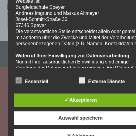
Website ist:
Burgfeldschule Speyer
Andreas Imgrund und Markus Altmeyer
Josef-Schmitt-Straße 30
67346 Speyer
Die verantwortliche Stelle entscheidet allein oder gem
mit anderen über die Zwecke und Mittel der Verarbeitun
personenbezogenen Daten (z.B. Namen, Kontaktdaten o.
Impressum & Datenschutzerklärung
Widerruf Ihrer Einwilligung zur Datenverarbeitung
WordPress-Theme: Dynamic News von ThemeZee.
Nur mit Ihrer ausdrücklichen Einwilligung sind einige
Vorgänge der Datenverarbeitung möglich. Ein Widerruf I
bereits erteilten Einwilligung ist jederzeit möglich. Für d
Widerruf genügt eine formlose Mitteilung per E-Mail. Die
Essenziell
Externe Dienste
Rechtmäßigkeit der bis zum Widerruf erfolgten
Datenverarbeitung bleibt vom Widerruf unberührt.
✓ Akzeptieren
Recht auf Beschwerde bei der zuständigen
Aufsichtsbehörde
Als Betroffener steht Ihnen im Falle eines
Auswahl speichern
datenschutzrechtlichen Verstoßes ein Beschwerderecht
der zuständigen Aufsichtsbehörde zu. Zuständige
Aufsichtsbehörde bezüglich datenschutzrechtlicher Frag
✕ Ablehnen