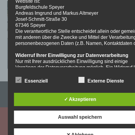
Website ist:
Burgfeldschule Speyer
Andreas Imgrund und Markus Altmeyer
Josef-Schmitt-Straße 30
67346 Speyer
Die verantwortliche Stelle entscheidet allein oder gem
mit anderen über die Zwecke und Mittel der Verarbeitun
personenbezogenen Daten (z.B. Namen, Kontaktdaten o.
Widerruf Ihrer Einwilligung zur Datenverarbeitung
Nur mit Ihrer ausdrücklichen Einwilligung sind einige
Vorgänge der Datenverarbeitung möglich. Ein Widerruf I
bereits erteilten Einwilligung ist jederzeit möglich. Für d
Widerruf genügt eine formlose Mitteilung per E-Mail. Die
Essenziell
Externe Dienste
Rechtmäßigkeit der bis zum Widerruf erfolgten
Impressum & Datenschutzerklärung
Datenverarbeitung bleibt vom Widerruf unberührt.
✓ Akzeptieren
WordPress-Theme: Dynamic News von ThemeZee.
Recht auf Beschwerde bei der zuständigen
Aufsichtsbehörde
Als Betroffener steht Ihnen im Falle eines
Auswahl speichern
datenschutzrechtlichen Verstoßes ein Beschwerderecht
der zuständigen Aufsichtsbehörde zu. Zuständige
Aufsichtsbehörde bezüglich datenschutzrechtlicher Frag
✕ Ablehnen