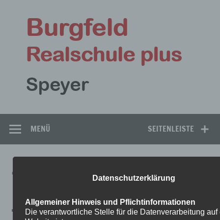
Zum
Inhalt
Bu
springen
Rea
Speyer
MENÜ
SEITENLEISTE
45DD71C0-E8A3-44BA-A007-
Datenschutzerklärung
FDE13DA9D156
Allgemeiner Hinweis und Pflichtinformationen
Die verantwortliche Stelle für die Datenverarbeitung auf