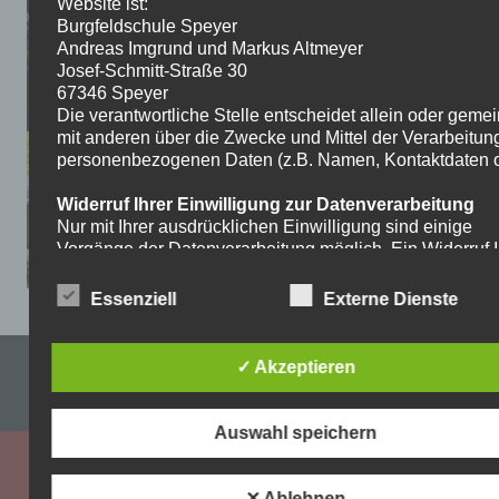
Website ist:
Burgfeldschule Speyer
Andreas Imgrund und Markus Altmeyer
Josef-Schmitt-Straße 30
67346 Speyer
Die verantwortliche Stelle entscheidet allein oder gem
mit anderen über die Zwecke und Mittel der Verarbeitun
personenbezogenen Daten (z.B. Namen, Kontaktdaten o.
Widerruf Ihrer Einwilligung zur Datenverarbeitung
Nur mit Ihrer ausdrücklichen Einwilligung sind einige
Vorgänge der Datenverarbeitung möglich. Ein Widerruf I
bereits erteilten Einwilligung ist jederzeit möglich. Für d
Widerruf genügt eine formlose Mitteilung per E-Mail. Die
Essenziell
Externe Dienste
Rechtmäßigkeit der bis zum Widerruf erfolgten
Datenverarbeitung bleibt vom Widerruf unberührt.
Impressum & Datenschutzerklärung
✓ Akzeptieren
Recht auf Beschwerde bei der zuständigen
Aufsichtsbehörde
WordPress-Theme: Dynamic News von ThemeZee.
Als Betroffener steht Ihnen im Falle eines
Auswahl speichern
datenschutzrechtlichen Verstoßes ein Beschwerderecht
der zuständigen Aufsichtsbehörde zu. Zuständige
Aufsichtsbehörde bezüglich datenschutzrechtlicher Frag
✕ Ablehnen