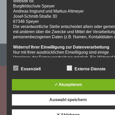
Website ist:
Burgfeldschule Speyer
Andreas Imgrund und Markus Altmeyer
Josef-Schmitt-Straße 30
67346 Speyer
Die verantwortliche Stelle entscheidet allein oder gem
mit anderen über die Zwecke und Mittel der Verarbeitun
personenbezogenen Daten (z.B. Namen, Kontaktdaten o.
Widerruf Ihrer Einwilligung zur Datenverarbeitung
Impressum & Datenschutzerklärung
Nur mit Ihrer ausdrücklichen Einwilligung sind einige
Vorgänge der Datenverarbeitung möglich. Ein Widerruf I
WordPress-Theme: Dynamic News von ThemeZee.
bereits erteilten Einwilligung ist jederzeit möglich. Für d
Widerruf genügt eine formlose Mitteilung per E-Mail. Die
Essenziell
Externe Dienste
Rechtmäßigkeit der bis zum Widerruf erfolgten
Datenverarbeitung bleibt vom Widerruf unberührt.
✓ Akzeptieren
Recht auf Beschwerde bei der zuständigen
Aufsichtsbehörde
Als Betroffener steht Ihnen im Falle eines
Auswahl speichern
datenschutzrechtlichen Verstoßes ein Beschwerderecht
der zuständigen Aufsichtsbehörde zu. Zuständige
Aufsichtsbehörde bezüglich datenschutzrechtlicher Frag
✕ Ablehnen