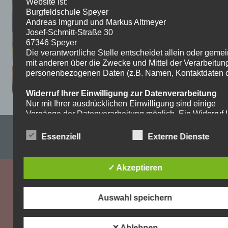
Website ist:
Burgfeldschule Speyer
Andreas Imgrund und Markus Altmeyer
Josef-Schmitt-Straße 30
67346 Speyer
Die verantwortliche Stelle entscheidet allein oder gem
mit anderen über die Zwecke und Mittel der Verarbeitun
personenbezogenen Daten (z.B. Namen, Kontaktdaten o.
Widerruf Ihrer Einwilligung zur Datenverarbeitung
Nur mit Ihrer ausdrücklichen Einwilligung sind einige
Vorgänge der Datenverarbeitung möglich. Ein Widerruf I
bereits erteilten Einwilligung ist jederzeit möglich. Für d
Impressum & Datenschutzerklärung
Widerruf genügt eine formlose Mitteilung per E-Mail. Die
Essenziell
Externe Dienste
Rechtmäßigkeit der bis zum Widerruf erfolgten
WordPress-Theme: Dynamic News von ThemeZee.
Datenverarbeitung bleibt vom Widerruf unberührt.
✓ Akzeptieren
Recht auf Beschwerde bei der zuständigen
Aufsichtsbehörde
Als Betroffener steht Ihnen im Falle eines
Auswahl speichern
datenschutzrechtlichen Verstoßes ein Beschwerderecht
der zuständigen Aufsichtsbehörde zu. Zuständige
Aufsichtsbehörde bezüglich datenschutzrechtlicher Frag
✕ Ablehnen