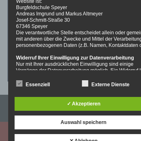
Website ist:
Burgfeldschule Speyer
Andreas Imgrund und Markus Altmeyer
Josef-Schmitt-Straße 30
67346 Speyer
Die verantwortliche Stelle entscheidet allein oder gem
mit anderen über die Zwecke und Mittel der Verarbeitun
personenbezogenen Daten (z.B. Namen, Kontaktdaten o.
Widerruf Ihrer Einwilligung zur Datenverarbeitung
Nur mit Ihrer ausdrücklichen Einwilligung sind einige
Vorgänge der Datenverarbeitung möglich. Ein Widerruf I
bereits erteilten Einwilligung ist jederzeit möglich. Für d
Widerruf genügt eine formlose Mitteilung per E-Mail. Die
Essenziell
Externe Dienste
Rechtmäßigkeit der bis zum Widerruf erfolgten
Datenverarbeitung bleibt vom Widerruf unberührt.
Impressum & Datenschutzerklärung
✓ Akzeptieren
Recht auf Beschwerde bei der zuständigen
Aufsichtsbehörde
WordPress-Theme: Dynamic News von ThemeZee.
Als Betroffener steht Ihnen im Falle eines
Auswahl speichern
datenschutzrechtlichen Verstoßes ein Beschwerderecht
der zuständigen Aufsichtsbehörde zu. Zuständige
Aufsichtsbehörde bezüglich datenschutzrechtlicher Frag
✕ Ablehnen