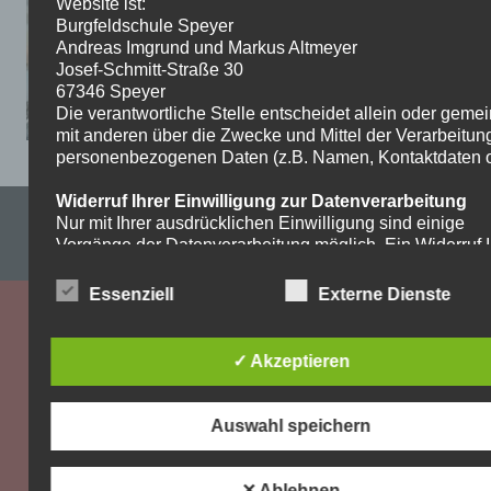
Website ist:
Burgfeldschule Speyer
Andreas Imgrund und Markus Altmeyer
Josef-Schmitt-Straße 30
67346 Speyer
Die verantwortliche Stelle entscheidet allein oder gem
mit anderen über die Zwecke und Mittel der Verarbeitun
personenbezogenen Daten (z.B. Namen, Kontaktdaten o.
Widerruf Ihrer Einwilligung zur Datenverarbeitung
Impressum & Datenschutzerklärung
Nur mit Ihrer ausdrücklichen Einwilligung sind einige
Vorgänge der Datenverarbeitung möglich. Ein Widerruf I
WordPress-Theme: Dynamic News von ThemeZee.
bereits erteilten Einwilligung ist jederzeit möglich. Für d
Widerruf genügt eine formlose Mitteilung per E-Mail. Die
Essenziell
Externe Dienste
Rechtmäßigkeit der bis zum Widerruf erfolgten
Datenverarbeitung bleibt vom Widerruf unberührt.
✓ Akzeptieren
Recht auf Beschwerde bei der zuständigen
Aufsichtsbehörde
Als Betroffener steht Ihnen im Falle eines
Auswahl speichern
datenschutzrechtlichen Verstoßes ein Beschwerderecht
der zuständigen Aufsichtsbehörde zu. Zuständige
Aufsichtsbehörde bezüglich datenschutzrechtlicher Frag
✕ Ablehnen