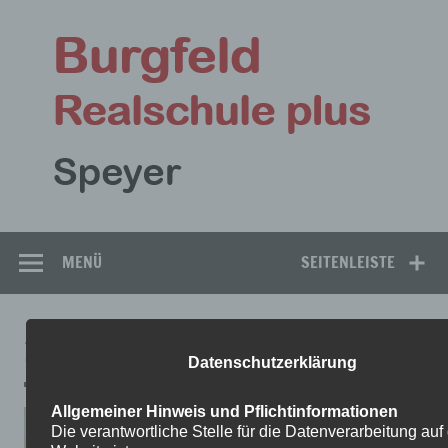
Zum
Inhalt
Bu
springen
Rea
Speyer
MENÜ
SEITENLEISTE
20220707_124522
Datenschutzerklärung
Allgemeiner Hinweis und Pflichtinformationen
Die verantwortliche Stelle für die Datenverarbeitung auf