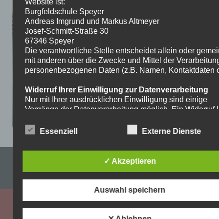
Website ist:
Burgfeldschule Speyer
Andreas Imgrund und Markus Altmeyer
Josef-Schmitt-Straße 30
67346 Speyer
Die verantwortliche Stelle entscheidet allein oder gem
mit anderen über die Zwecke und Mittel der Verarbeitun
personenbezogenen Daten (z.B. Namen, Kontaktdaten o.
Widerruf Ihrer Einwilligung zur Datenverarbeitung
Nur mit Ihrer ausdrücklichen Einwilligung sind einige
Vorgänge der Datenverarbeitung möglich. Ein Widerruf I
bereits erteilten Einwilligung ist jederzeit möglich. Für d
Widerruf genügt eine formlose Mitteilung per E-Mail. Die
Essenziell
Externe Dienste
Rechtmäßigkeit der bis zum Widerruf erfolgten
Datenverarbeitung bleibt vom Widerruf unberührt.
Impressum & Datenschutzerklärung
✓ Akzeptieren
Recht auf Beschwerde bei der zuständigen
Aufsichtsbehörde
WordPress-Theme: Dynamic News von ThemeZee.
Als Betroffener steht Ihnen im Falle eines
Auswahl speichern
datenschutzrechtlichen Verstoßes ein Beschwerderecht
der zuständigen Aufsichtsbehörde zu. Zuständige
Aufsichtsbehörde bezüglich datenschutzrechtlicher Frag
✕ Ablehnen