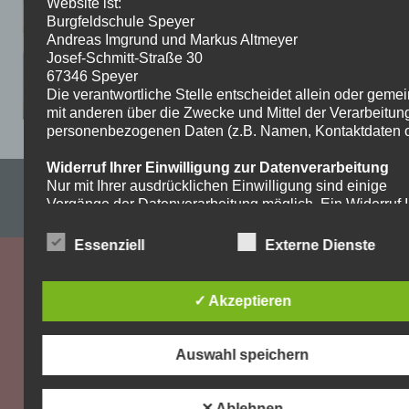
Website ist:
Burgfeldschule Speyer
Andreas Imgrund und Markus Altmeyer
Josef-Schmitt-Straße 30
67346 Speyer
Die verantwortliche Stelle entscheidet allein oder gem
mit anderen über die Zwecke und Mittel der Verarbeitun
personenbezogenen Daten (z.B. Namen, Kontaktdaten o.
Widerruf Ihrer Einwilligung zur Datenverarbeitung
Impressum & Datenschutzerklärung
Nur mit Ihrer ausdrücklichen Einwilligung sind einige
Vorgänge der Datenverarbeitung möglich. Ein Widerruf I
WordPress-Theme: Dynamic News von ThemeZee.
bereits erteilten Einwilligung ist jederzeit möglich. Für d
Widerruf genügt eine formlose Mitteilung per E-Mail. Die
Essenziell
Externe Dienste
Rechtmäßigkeit der bis zum Widerruf erfolgten
Datenverarbeitung bleibt vom Widerruf unberührt.
✓ Akzeptieren
Recht auf Beschwerde bei der zuständigen
Aufsichtsbehörde
Als Betroffener steht Ihnen im Falle eines
Auswahl speichern
datenschutzrechtlichen Verstoßes ein Beschwerderecht
der zuständigen Aufsichtsbehörde zu. Zuständige
Aufsichtsbehörde bezüglich datenschutzrechtlicher Frag
✕ Ablehnen