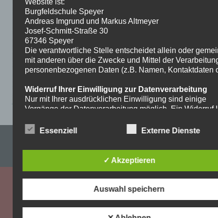
Website ist:
Burgfeldschule Speyer
Andreas Imgrund und Markus Altmeyer
Josef-Schmitt-Straße 30
67346 Speyer
Die verantwortliche Stelle entscheidet allein oder gem
mit anderen über die Zwecke und Mittel der Verarbeitun
personenbezogenen Daten (z.B. Namen, Kontaktdaten o.
Widerruf Ihrer Einwilligung zur Datenverarbeitung
Nur mit Ihrer ausdrücklichen Einwilligung sind einige
Vorgänge der Datenverarbeitung möglich. Ein Widerruf I
bereits erteilten Einwilligung ist jederzeit möglich. Für d
Widerruf genügt eine formlose Mitteilung per E-Mail. Die
Essenziell
Externe Dienste
Impressum & Datenschutzerklärung
Rechtmäßigkeit der bis zum Widerruf erfolgten
Datenverarbeitung bleibt vom Widerruf unberührt.
WordPress-Theme: Dynamic News von ThemeZee.
✓ Akzeptieren
Recht auf Beschwerde bei der zuständigen
Aufsichtsbehörde
Als Betroffener steht Ihnen im Falle eines
Auswahl speichern
datenschutzrechtlichen Verstoßes ein Beschwerderecht
der zuständigen Aufsichtsbehörde zu. Zuständige
Aufsichtsbehörde bezüglich datenschutzrechtlicher Frag
✕ Ablehnen