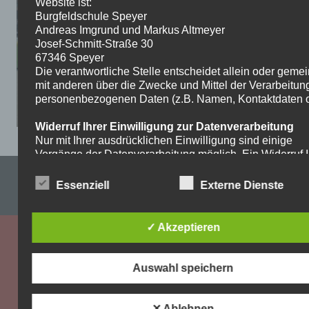
Website ist:
Burgfeldschule Speyer
Andreas Imgrund und Markus Altmeyer
Josef-Schmitt-Straße 30
67346 Speyer
Die verantwortliche Stelle entscheidet allein oder gem
mit anderen über die Zwecke und Mittel der Verarbeitun
personenbezogenen Daten (z.B. Namen, Kontaktdaten o.
Widerruf Ihrer Einwilligung zur Datenverarbeitung
Nur mit Ihrer ausdrücklichen Einwilligung sind einige
Vorgänge der Datenverarbeitung möglich. Ein Widerruf I
bereits erteilten Einwilligung ist jederzeit möglich. Für d
Impressum & Datenschutzerklärung
Widerruf genügt eine formlose Mitteilung per E-Mail. Die
Essenziell
Externe Dienste
Rechtmäßigkeit der bis zum Widerruf erfolgten
WordPress-Theme: Dynamic News von ThemeZee.
Datenverarbeitung bleibt vom Widerruf unberührt.
✓ Akzeptieren
Recht auf Beschwerde bei der zuständigen
Aufsichtsbehörde
Als Betroffener steht Ihnen im Falle eines
Auswahl speichern
datenschutzrechtlichen Verstoßes ein Beschwerderecht
der zuständigen Aufsichtsbehörde zu. Zuständige
Aufsichtsbehörde bezüglich datenschutzrechtlicher Frag
✕ Ablehnen