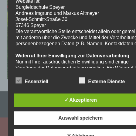
Website ist:
Burgfeldschule Speyer
Andreas Imgrund und Markus Altmeyer
Josef-Schmitt-Straße 30
67346 Speyer
Die verantwortliche Stelle entscheidet allein oder gem
mit anderen über die Zwecke und Mittel der Verarbeitun
personenbezogenen Daten (z.B. Namen, Kontaktdaten o.
Widerruf Ihrer Einwilligung zur Datenverarbeitung
Nur mit Ihrer ausdrücklichen Einwilligung sind einige
Vorgänge der Datenverarbeitung möglich. Ein Widerruf I
bereits erteilten Einwilligung ist jederzeit möglich. Für d
Widerruf genügt eine formlose Mitteilung per E-Mail. Die
Essenziell
Externe Dienste
Rechtmäßigkeit der bis zum Widerruf erfolgten
Datenverarbeitung bleibt vom Widerruf unberührt.
Impressum & Datenschutzerklärung
✓ Akzeptieren
Recht auf Beschwerde bei der zuständigen
Aufsichtsbehörde
WordPress-Theme: Dynamic News von ThemeZee.
Als Betroffener steht Ihnen im Falle eines
Auswahl speichern
datenschutzrechtlichen Verstoßes ein Beschwerderecht
der zuständigen Aufsichtsbehörde zu. Zuständige
Aufsichtsbehörde bezüglich datenschutzrechtlicher Frag
✕ Ablehnen