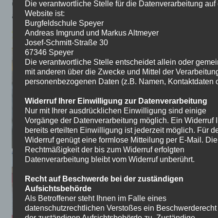
und sind bestrebt diese richtig
Die verantwortliche Stelle für die Datenverarbeitung auf
Website ist:
auszuführen.
Burgfeldschule Speyer
Andreas Imgrund und Markus Altmeyer
Josef-Schmitt-Straße 30
67346 Speyer
Die verantwortliche Stelle entscheidet allein oder gem
mit anderen über die Zwecke und Mittel der Verarbeitun
personenbezogenen Daten (z.B. Namen, Kontaktdaten o.
Widerruf Ihrer Einwilligung zur Datenverarbeitung
Nur mit Ihrer ausdrücklichen Einwilligung sind einige
Vorgänge der Datenverarbeitung möglich. Ein Widerruf I
bereits erteilten Einwilligung ist jederzeit möglich. Für d
Widerruf genügt eine formlose Mitteilung per E-Mail. Die
Rechtmäßigkeit der bis zum Widerruf erfolgten
Datenverarbeitung bleibt vom Widerruf unberührt.
Recht auf Beschwerde bei der zuständigen
Aufsichtsbehörde
Als Betroffener steht Ihnen im Falle eines
datenschutzrechtlichen Verstoßes ein Beschwerderecht
der zuständigen Aufsichtsbehörde zu. Zuständige