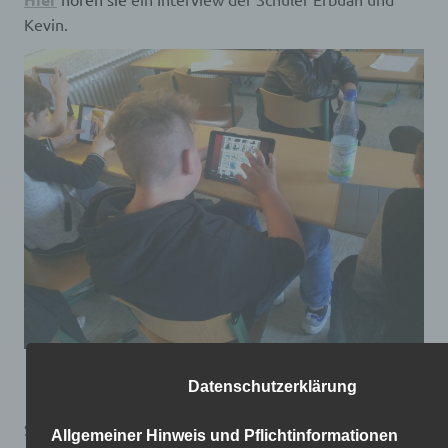
Kevin.
Datenschutzerklärung
Sie gehen mit Euphorie, Lust und Laune an die Arbeit
Allgemeiner Hinweis und Pflichtinformationen