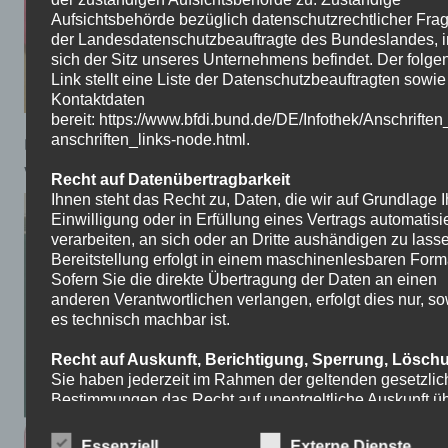
Aufsichtsbehörde bezüglich datenschutzrechtlicher Frag
der Landesdatenschutzbeauftragte des Bundeslandes, 
sich der Sitz unseres Unternehmens befindet. Der folge
Link stellt eine Liste der Datenschutzbeauftragten sowi
Kontaktdaten
bereit: https://www.bfdi.bund.de/DE/Infothek/Anschriften
anschriften_links-node.html.
Die Schüler bereiten auch etwas für die Jubiläumsfeier
vor aber das bleibt uns bis dahin wohl verschwiegen.
Recht auf Datenübertragbarkeit
Ihnen steht das Recht zu, Daten, die wir auf Grundlage I
Einwilligung oder in Erfüllung eines Vertrags automatisie
verarbeiten, an sich oder an Dritte aushändigen zu lass
Bereitstellung erfolgt in einem maschinenlesbaren Form
Sofern Sie die direkte Übertragung der Daten an einen
anderen Verantwortlichen verlangen, erfolgt dies nur, so
es technisch machbar ist.
Recht auf Auskunft, Berichtigung, Sperrung, Lösch
Sie haben jederzeit im Rahmen der geltenden gesetzli
Bestimmungen das Recht auf unentgeltliche Auskunft ü
Ihre gespeicherten personenbezogenen Daten, Herkunft
Daten, deren Empfänger und den Zweck der
Essenziell
Externe Dienste