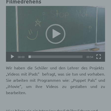
Filmedrehens
Video-
Player
00:00
00:54
Wir haben die Schüler und den Lehrer des Projekts
„Videos mit iPads“ befragt, was sie tun und vorhaben.
Sie arbeiten mit Programmen wie: „Puppet Pals“ und
„iMovie“, um ihre Videos zu gestalten und zu
bearbeiten.
Hier
hören
sie
ein Interview der Schüler Erbuan und