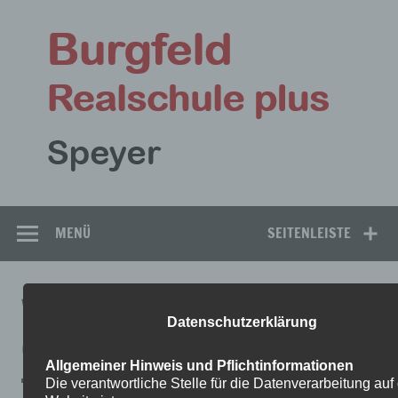
Zum
Inhalt
Bu
springen
Rea
Speyer
MENÜ
SEITENLEISTE
WHATSAPP IMAGE 2017-06-
Datenschutzerklärung
09 AT 14.24.19
Allgemeiner Hinweis und Pflichtinformationen
Die verantwortliche Stelle für die Datenverarbeitung auf