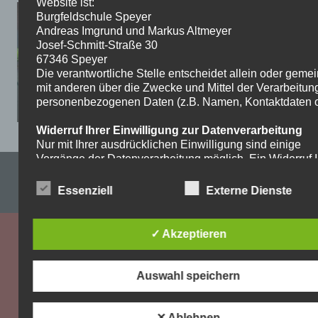
Website ist:
Burgfeldschule Speyer
Andreas Imgrund und Markus Altmeyer
Josef-Schmitt-Straße 30
67346 Speyer
Die verantwortliche Stelle entscheidet allein oder gem
mit anderen über die Zwecke und Mittel der Verarbeitun
personenbezogenen Daten (z.B. Namen, Kontaktdaten o.
Widerruf Ihrer Einwilligung zur Datenverarbeitung
Nur mit Ihrer ausdrücklichen Einwilligung sind einige
Vorgänge der Datenverarbeitung möglich. Ein Widerruf I
Impressum & Datenschutzerklärung
bereits erteilten Einwilligung ist jederzeit möglich. Für d
Widerruf genügt eine formlose Mitteilung per E-Mail. Die
Essenziell
Externe Dienste
WordPress-Theme: Dynamic News von ThemeZee.
Rechtmäßigkeit der bis zum Widerruf erfolgten
Datenverarbeitung bleibt vom Widerruf unberührt.
✓ Akzeptieren
Recht auf Beschwerde bei der zuständigen
Aufsichtsbehörde
Als Betroffener steht Ihnen im Falle eines
Auswahl speichern
datenschutzrechtlichen Verstoßes ein Beschwerderecht
der zuständigen Aufsichtsbehörde zu. Zuständige
Aufsichtsbehörde bezüglich datenschutzrechtlicher Frag
✕ Ablehnen