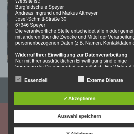
Website ist:
Burgfeldschule Speyer
Andreas Imgrund und Markus Altmeyer
Josef-Schmitt-Straße 30
67346 Speyer
Die verantwortliche Stelle entscheidet allein oder gem
mit anderen über die Zwecke und Mittel der Verarbeitun
personenbezogenen Daten (z.B. Namen, Kontaktdaten o.
Widerruf Ihrer Einwilligung zur Datenverarbeitung
Nur mit Ihrer ausdrücklichen Einwilligung sind einige
Vorgänge der Datenverarbeitung möglich. Ein Widerruf I
bereits erteilten Einwilligung ist jederzeit möglich. Für d
Widerruf genügt eine formlose Mitteilung per E-Mail. Die
Essenziell
Externe Dienste
Rechtmäßigkeit der bis zum Widerruf erfolgten
Impressum & Datenschutzerklärung
Datenverarbeitung bleibt vom Widerruf unberührt.
WordPress-Theme: Dynamic News von ThemeZee.
✓ Akzeptieren
Recht auf Beschwerde bei der zuständigen
Aufsichtsbehörde
Als Betroffener steht Ihnen im Falle eines
Auswahl speichern
datenschutzrechtlichen Verstoßes ein Beschwerderecht
der zuständigen Aufsichtsbehörde zu. Zuständige
Aufsichtsbehörde bezüglich datenschutzrechtlicher Frag
✕ Ablehnen