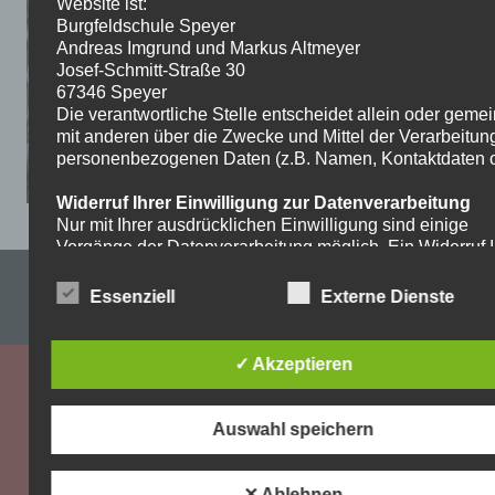
Website ist:
Burgfeldschule Speyer
Andreas Imgrund und Markus Altmeyer
Josef-Schmitt-Straße 30
67346 Speyer
Die verantwortliche Stelle entscheidet allein oder gem
mit anderen über die Zwecke und Mittel der Verarbeitun
personenbezogenen Daten (z.B. Namen, Kontaktdaten o.
Widerruf Ihrer Einwilligung zur Datenverarbeitung
Nur mit Ihrer ausdrücklichen Einwilligung sind einige
Vorgänge der Datenverarbeitung möglich. Ein Widerruf I
bereits erteilten Einwilligung ist jederzeit möglich. Für d
Impressum & Datenschutzerklärung
Widerruf genügt eine formlose Mitteilung per E-Mail. Die
Essenziell
Externe Dienste
Rechtmäßigkeit der bis zum Widerruf erfolgten
WordPress-Theme: Dynamic News von ThemeZee.
Datenverarbeitung bleibt vom Widerruf unberührt.
✓ Akzeptieren
Recht auf Beschwerde bei der zuständigen
Aufsichtsbehörde
Als Betroffener steht Ihnen im Falle eines
Auswahl speichern
datenschutzrechtlichen Verstoßes ein Beschwerderecht
der zuständigen Aufsichtsbehörde zu. Zuständige
Aufsichtsbehörde bezüglich datenschutzrechtlicher Frag
✕ Ablehnen