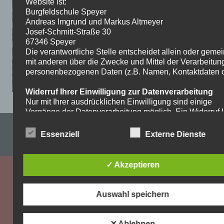
Website ist:
Burgfeldschule Speyer
Andreas Imgrund und Markus Altmeyer
Josef-Schmitt-Straße 30
67346 Speyer
Die verantwortliche Stelle entscheidet allein oder gem
mit anderen über die Zwecke und Mittel der Verarbeitun
personenbezogenen Daten (z.B. Namen, Kontaktdaten o.
Widerruf Ihrer Einwilligung zur Datenverarbeitung
Nur mit Ihrer ausdrücklichen Einwilligung sind einige
Vorgänge der Datenverarbeitung möglich. Ein Widerruf I
bereits erteilten Einwilligung ist jederzeit möglich. Für d
Impressum & Datenschutzerklärung
Widerruf genügt eine formlose Mitteilung per E-Mail. Die
Essenziell
Externe Dienste
Rechtmäßigkeit der bis zum Widerruf erfolgten
WordPress-Theme: Dynamic News von ThemeZee.
Datenverarbeitung bleibt vom Widerruf unberührt.
✓ Akzeptieren
Recht auf Beschwerde bei der zuständigen
Aufsichtsbehörde
Als Betroffener steht Ihnen im Falle eines
Auswahl speichern
datenschutzrechtlichen Verstoßes ein Beschwerderecht
der zuständigen Aufsichtsbehörde zu. Zuständige
Aufsichtsbehörde bezüglich datenschutzrechtlicher Frag
✕ Ablehnen