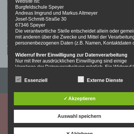
Website ist:
Burgfeldschule Speyer
Andreas Imgrund und Markus Altmeyer
Josef-Schmitt-Straße 30
67346 Speyer
Die verantwortliche Stelle entscheidet allein oder gem
mit anderen über die Zwecke und Mittel der Verarbeitun
personenbezogenen Daten (z.B. Namen, Kontaktdaten o.
Widerruf Ihrer Einwilligung zur Datenverarbeitung
Nur mit Ihrer ausdrücklichen Einwilligung sind einige
Vorgänge der Datenverarbeitung möglich. Ein Widerruf I
bereits erteilten Einwilligung ist jederzeit möglich. Für d
Impressum & Datenschutzerklärung
Widerruf genügt eine formlose Mitteilung per E-Mail. Die
Essenziell
Externe Dienste
Rechtmäßigkeit der bis zum Widerruf erfolgten
WordPress-Theme: Dynamic News von ThemeZee.
Datenverarbeitung bleibt vom Widerruf unberührt.
✓ Akzeptieren
Recht auf Beschwerde bei der zuständigen
Aufsichtsbehörde
Als Betroffener steht Ihnen im Falle eines
Auswahl speichern
datenschutzrechtlichen Verstoßes ein Beschwerderecht
der zuständigen Aufsichtsbehörde zu. Zuständige
Aufsichtsbehörde bezüglich datenschutzrechtlicher Frag
✕ Ablehnen