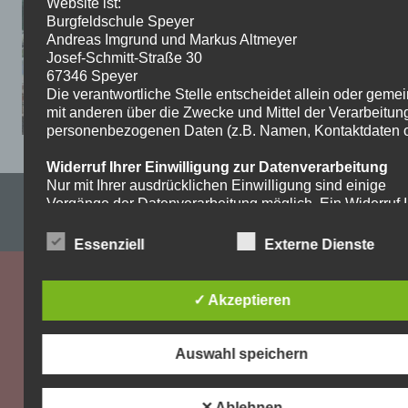
Website ist:
Burgfeldschule Speyer
Andreas Imgrund und Markus Altmeyer
Josef-Schmitt-Straße 30
67346 Speyer
Die verantwortliche Stelle entscheidet allein oder gem
mit anderen über die Zwecke und Mittel der Verarbeitun
personenbezogenen Daten (z.B. Namen, Kontaktdaten o.
Widerruf Ihrer Einwilligung zur Datenverarbeitung
Nur mit Ihrer ausdrücklichen Einwilligung sind einige
Impressum & Datenschutzerklärung
Vorgänge der Datenverarbeitung möglich. Ein Widerruf I
bereits erteilten Einwilligung ist jederzeit möglich. Für d
WordPress-Theme: Dynamic News von ThemeZee.
Widerruf genügt eine formlose Mitteilung per E-Mail. Die
Essenziell
Externe Dienste
Rechtmäßigkeit der bis zum Widerruf erfolgten
Datenverarbeitung bleibt vom Widerruf unberührt.
✓ Akzeptieren
Recht auf Beschwerde bei der zuständigen
Aufsichtsbehörde
Als Betroffener steht Ihnen im Falle eines
Auswahl speichern
datenschutzrechtlichen Verstoßes ein Beschwerderecht
der zuständigen Aufsichtsbehörde zu. Zuständige
Aufsichtsbehörde bezüglich datenschutzrechtlicher Frag
✕ Ablehnen