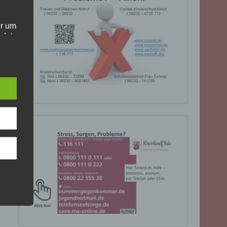
er um
ndet
olgt
. Die
Sie
rrufen
gende
eiben
ite
C, 901