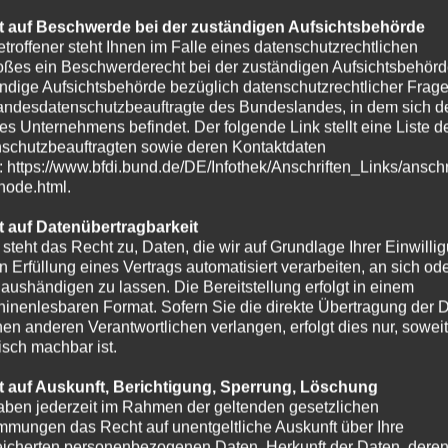
 auf Beschwerde bei der zuständigen Aufsichtsbehörde
etroffener steht Ihnen im Falle eines datenschutzrechtlichen
oßes ein Beschwerderecht bei der zuständigen Aufsichtsbehörd
ndige Aufsichtsbehörde bezüglich datenschutzrechtlicher Frage
andesdatenschutzbeauftragte des Bundeslandes, in dem sich de
es Unternehmens befindet. Der folgende Link stellt eine Liste d
schutzbeauftragten sowie deren Kontaktdaten
t: https://www.bfdi.bund.de/DE/Infothek/Anschriften_Links/anschr
-node.html.
 auf Datenübertragbarkeit
 steht das Recht zu, Daten, die wir auf Grundlage Ihrer Einwilli
in Erfüllung eines Vertrags automatisiert verarbeiten, an sich od
e aushändigen zu lassen. Die Bereitstellung erfolgt in einem
inenlesbaren Format. Sofern Sie die direkte Übertragung der 
nen anderen Verantwortlichen verlangen, erfolgt dies nur, soweit
isch machbar ist.
 auf Auskunft, Berichtigung, Sperrung, Löschung
aben jederzeit im Rahmen der geltenden gesetzlichen
mmungen das Recht auf unentgeltliche Auskunft über Ihre
icherten personenbezogenen Daten, Herkunft der Daten, dere