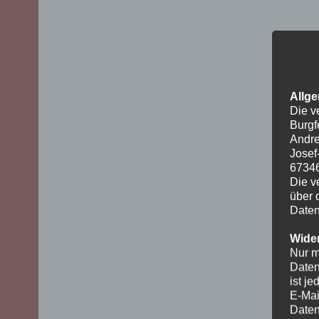
Allge
Die v
Burgf
Andre
Josef
6734
Die v
über 
Daten
Wider
Nur m
Daten
ist j
E-Mai
Daten