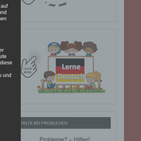
 auf
und
nen
er
ite
 diese
rs und
HILFE BEI PROBLEMEN