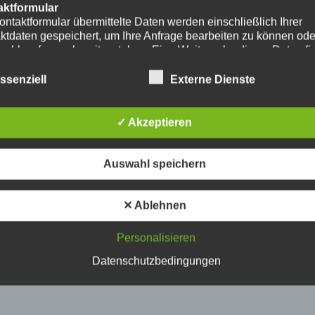
aktformular
ontaktformular übermittelte Daten werden einschließlich Ihrer
ktdaten gespeichert, um Ihre Anfrage bearbeiten zu können od
nschlussfragen bereitzustehen. Eine Weitergabe dieser Daten fi
hre Einwilligung nicht statt.
erarbeitung der in das Kontaktformular eingegebenen Daten erf
ssenziell
Externe Dienste
ließlich auf Grundlage Ihrer Einwilligung (Art. 6 Abs. 1 lit. a
. Ein Widerruf Ihrer bereits erteilten Einwilligung ist jederzeit
ch. Für den Widerruf genügt eine formlose Mitteilung per E-Mail
✓ Akzeptieren
mäßigkeit der bis zum Widerruf erfolgten
verarbeitungsvorgänge bleibt vom Widerruf unberührt.
das Kontaktformular übermittelte Daten verbleiben bei uns, bis 
Auswahl speichern
ur Löschung auffordern, Ihre Einwilligung zur Speicherung wide
keine Notwendigkeit der Datenspeicherung mehr besteht. Zwin
zliche Bestimmungen - insbesondere Aufbewahrungsfristen - bl
✕ Ablehnen
ührt.
Personalisieren
ube
ntegration und Darstellung von Videoinhalten nutzt unsere Webs
Datenschutzbedingungen
ns von YouTube. Anbieter des Videoportals ist die YouTube, LL
y Ave., San Bruno, CA 94066, USA.
ufruf einer Seite mit integriertem YouTube-Plugin wird eine