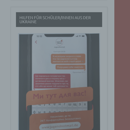
t
HILFEN FÜR SCHÜLER/INNEN AUS DER
rch
UKRAINE
.
eresse
Google
ig
t über
n
Dabei
ucht
Art. 6