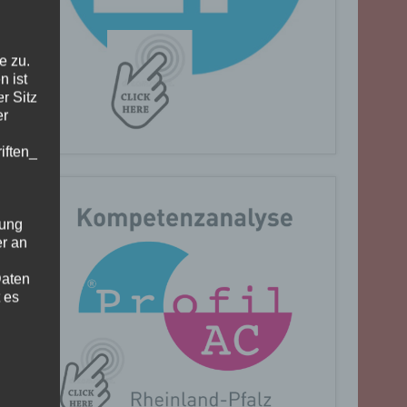
e zu.
n ist
r Sitz
er
iften_
gung
er an
Daten
 es
n