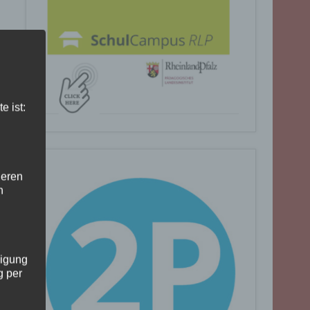
e ist:
deren
n
ligung
g per