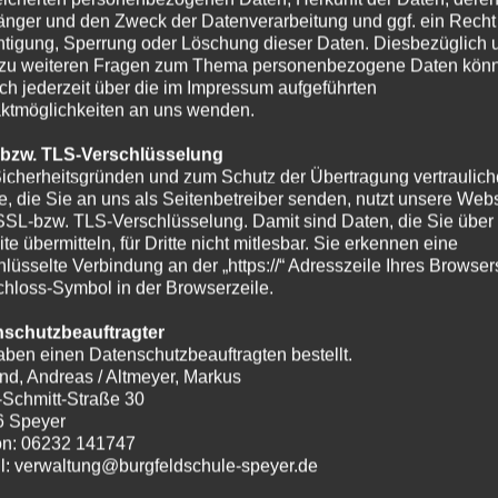
nger und den Zweck der Datenverarbeitung und ggf. ein Recht
htigung, Sperrung oder Löschung dieser Daten. Diesbezüglich 
zu weiteren Fragen zum Thema personenbezogene Daten kön
ich jederzeit über die im Impressum aufgeführten
ktmöglichkeiten an uns wenden.
 bzw. TLS-Verschlüsselung
icherheitsgründen und zum Schutz der Übertragung vertraulich
te, die Sie an uns als Seitenbetreiber senden, nutzt unsere Webs
SSL-bzw. TLS-Verschlüsselung. Damit sind Daten, die Sie über
te übermitteln, für Dritte nicht mitlesbar. Sie erkennen eine
hlüsselte Verbindung an der „https://“ Adresszeile Ihres Browse
hloss-Symbol in der Browserzeile.
nschutzbeauftragter
aben einen Datenschutzbeauftragten bestellt.
nd, Andreas / Altmeyer, Markus
-Schmitt-Straße 30
6 Speyer
on: 06232 141747
l: verwaltung@burgfeldschule-speyer.de