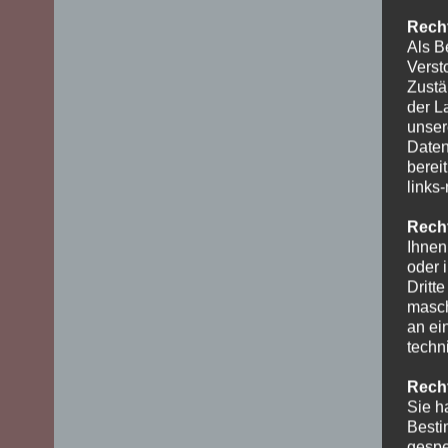
Recht
Als B
Verst
Zustä
der L
unser
Daten
berei
links
Recht
Ihnen
oder 
Dritt
masch
an ei
techn
Recht
Sie h
Besti
gespe