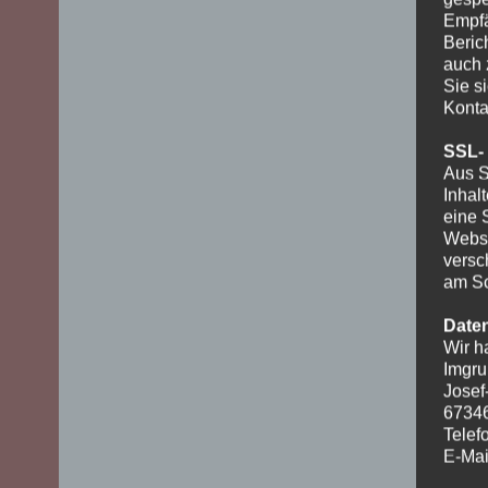
Empfä
Beric
auch 
Sie s
Konta
SSL-
Aus S
Inhal
eine 
Websi
versc
am Sc
Date
Wir h
Imgru
Josef
6734
Telef
E-Mai