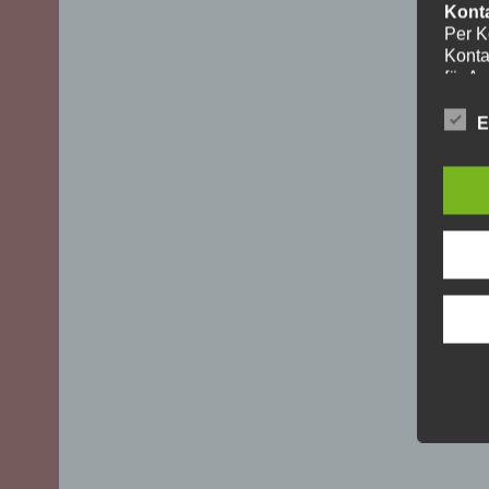
Kont
Per K
Konta
für A
ohne I
Die V
E
aussch
DSGVO)
mögli
Recht
Daten
Über 
uns z
oder 
geset
unber
YouT
Für I
Plugi
Cherr
Bei A