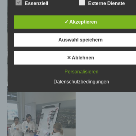
vertraulicher Inhalte, die Sie an uns als Seitenbetreiber
Essenziell
Externe Dienste
senden, nutzt unsere Website eine SSL-bzw. TLS-
Verschlüsselung. Damit sind Daten, die Sie über diese
Website übermitteln, für Dritte nicht mitlesbar. Sie erke
✓ Akzeptieren
eine verschlüsselte Verbindung an der „https://“ Adressz
Ihres Browsers und am Schloss-Symbol in der Browserz
Auswahl speichern
Datenschutzbeauftragter
Wir haben einen Datenschutzbeauftragten bestellt.
Imgrund, Andreas / Altmeyer, Markus
✕ Ablehnen
Josef-Schmitt-Straße 30
67346 Speyer
Personalisieren
Telefon: 06232 141747
E-Mail: verwaltung@burgfeldschule-speyer.de
Datenschutzbedingungen
Kontaktformular
Per Kontaktformular übermittelte Daten werden einschli
Ihrer Kontaktdaten gespeichert, um Ihre Anfrage bearbei
können oder um für Anschlussfragen bereitzustehen. Ei
Weitergabe dieser Daten findet ohne Ihre Einwilligung n
statt.
Die Verarbeitung der in das Kontaktformular eingegebe
Daten erfolgt ausschließlich auf Grundlage Ihrer Einwill