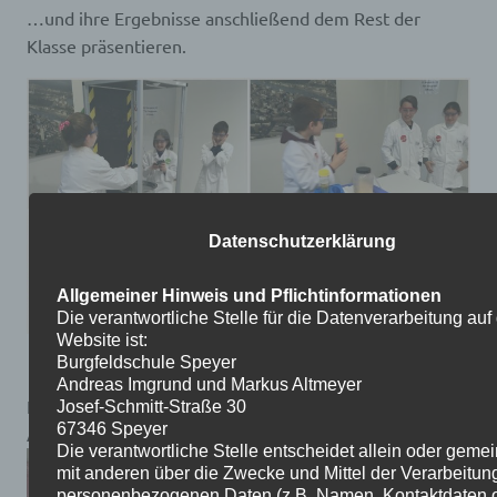
…und ihre Ergebnisse anschließend dem Rest der
Klasse präsentieren.
Datenschutzerklärung
Allgemeiner Hinweis und Pflichtinformationen
Die verantwortliche Stelle für die Datenverarbeitung auf
Website ist:
Burgfeldschule Speyer
Andreas Imgrund und Markus Altmeyer
Hier noch ein paar weitere Eindrücke von diesem tollen
Josef-Schmitt-Straße 30
67346 Speyer
Ausflug:
Die verantwortliche Stelle entscheidet allein oder gem
mit anderen über die Zwecke und Mittel der Verarbeitun
personenbezogenen Daten (z.B. Namen, Kontaktdaten o.