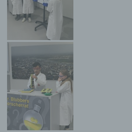
(Art. 6 Abs. 1 lit. a DSGVO). Ein Widerruf Ihrer bereits ert
Einwilligung ist jederzeit möglich. Für den Widerruf gen
eine formlose Mitteilung per E-Mail. Die Rechtmäßigkeit
bis zum Widerruf erfolgten Datenverarbeitungsvorgänge 
vom Widerruf unberührt.
Über das Kontaktformular übermittelte Daten verbleiben
uns, bis Sie uns zur Löschung auffordern, Ihre Einwillig
Speicherung widerrufen oder keine Notwendigkeit der
Datenspeicherung mehr besteht. Zwingende gesetzlich
Bestimmungen - insbesondere Aufbewahrungsfristen - b
unberührt.
YouTube
Für Integration und Darstellung von Videoinhalten nutzt
unsere Website Plugins von YouTube. Anbieter des
Videoportals ist die YouTube, LLC, 901 Cherry Ave., Sa
Bruno, CA 94066, USA.
Bei Aufruf einer Seite mit integriertem YouTube-Plugin w
eine Verbindung zu den Servern von YouTube hergestell
YouTube erfährt hierdurch, welche unserer Seiten Sie
aufgerufen haben.
YouTube kann Ihr Surfverhalten direkt Ihrem persönlich