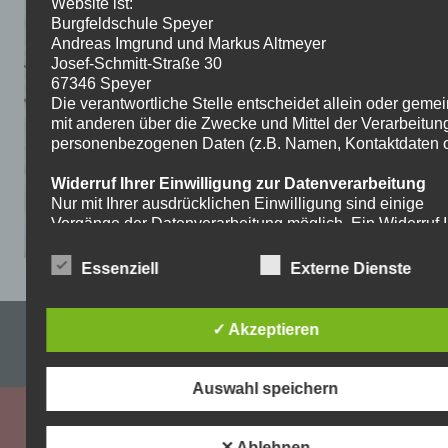
Website ist:
Burgfeldschule Speyer
Andreas Imgrund und Markus Altmeyer
Josef-Schmitt-Straße 30
67346 Speyer
Die verantwortliche Stelle entscheidet allein oder gem
mit anderen über die Zwecke und Mittel der Verarbeitun
personenbezogenen Daten (z.B. Namen, Kontaktdaten o.
Widerruf Ihrer Einwilligung zur Datenverarbeitung
Nur mit Ihrer ausdrücklichen Einwilligung sind einige
Vorgänge der Datenverarbeitung möglich. Ein Widerruf I
bereits erteilten Einwilligung ist jederzeit möglich. Für d
Widerruf genügt eine formlose Mitteilung per E-Mail. Die
Essenziell
Externe Dienste
Rechtmäßigkeit der bis zum Widerruf erfolgten
Datenverarbeitung bleibt vom Widerruf unberührt.
Impressum & Datenschutzerklärung
✓ Akzeptieren
Recht auf Beschwerde bei der zuständigen
Aufsichtsbehörde
WordPress-Theme: Dynamic News von ThemeZee.
Als Betroffener steht Ihnen im Falle eines
Auswahl speichern
datenschutzrechtlichen Verstoßes ein Beschwerderecht
der zuständigen Aufsichtsbehörde zu. Zuständige
Aufsichtsbehörde bezüglich datenschutzrechtlicher Frag
✕ Ablehnen