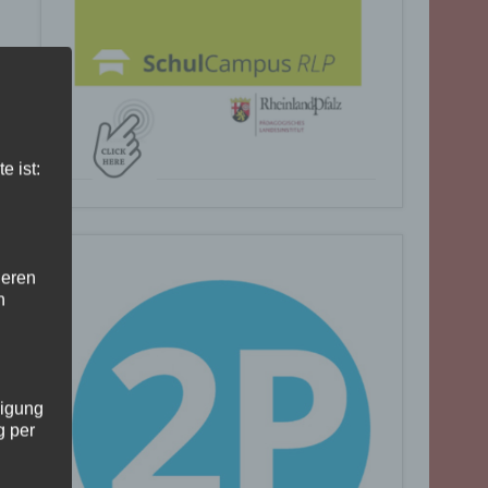
e ist:
deren
n
ligung
g per