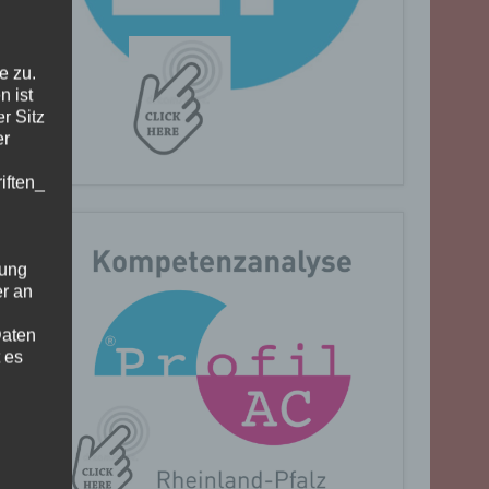
e zu.
n ist
r Sitz
er
iften_
gung
er an
Daten
 es
n