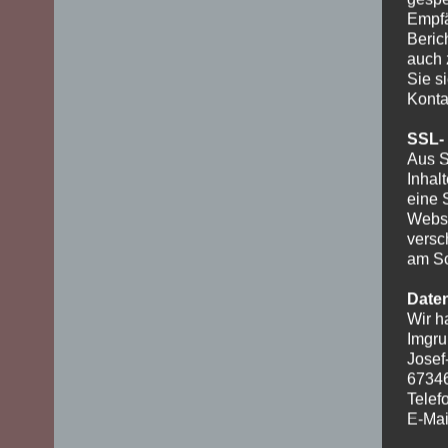
Empfä
Beric
auch 
Sie s
Konta
SSL-
Aus S
Inhal
eine 
Websi
versc
am Sc
Date
Wir h
Imgru
Josef
6734
Telef
E-Mai