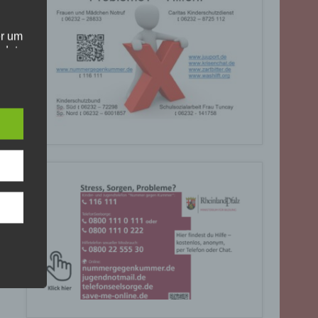
er um
ndet
olgt
. Die
Sie
rrufen
gende
eiben
ite
C, 901