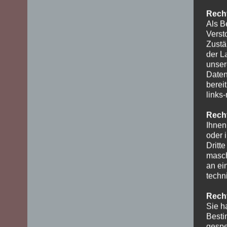
Recht
Als B
Verst
Zustä
der L
unser
Daten
berei
links
Recht
Ihnen
oder 
Dritt
masch
an ei
techn
Recht
Sie h
Besti
gespe