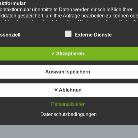
aktformular
ontaktformular übermittelte Daten werden einschließlich Ihrer
ktdaten gespeichert, um Ihre Anfrage bearbeiten zu können od
nschlussfragen bereitzustehen. Eine Weitergabe dieser Daten fi
hre Einwilligung nicht statt.
erarbeitung der in das Kontaktformular eingegebenen Daten erf
ssenziell
Externe Dienste
ließlich auf Grundlage Ihrer Einwilligung (Art. 6 Abs. 1 lit. a
. Ein Widerruf Ihrer bereits erteilten Einwilligung ist jederzeit
ch. Für den Widerruf genügt eine formlose Mitteilung per E-Mail
✓ Akzeptieren
mäßigkeit der bis zum Widerruf erfolgten
verarbeitungsvorgänge bleibt vom Widerruf unberührt.
das Kontaktformular übermittelte Daten verbleiben bei uns, bis 
Auswahl speichern
ur Löschung auffordern, Ihre Einwilligung zur Speicherung wide
keine Notwendigkeit der Datenspeicherung mehr besteht. Zwin
zliche Bestimmungen - insbesondere Aufbewahrungsfristen - bl
✕ Ablehnen
ührt.
Personalisieren
ube
ntegration und Darstellung von Videoinhalten nutzt unsere Webs
Datenschutzbedingungen
ns von YouTube. Anbieter des Videoportals ist die YouTube, LL
y Ave., San Bruno, CA 94066, USA.
ufruf einer Seite mit integriertem YouTube-Plugin wird eine