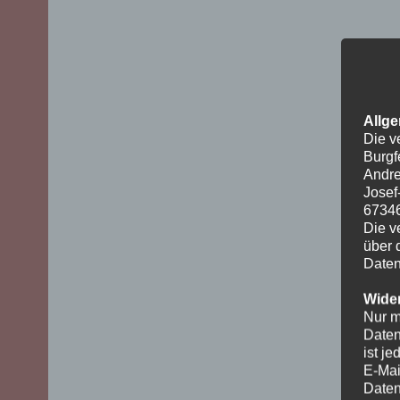
Allge
Die v
Burgf
Andre
Josef
6734
Die v
über 
Daten
Wider
Nur m
Daten
ist j
E-Mai
Daten