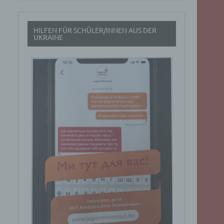
t
HILFEN FÜR SCHÜLER/INNEN AUS DER
rch
UKRAINE
.
eresse
Google
ig
t über
n
Dabei
ucht
Art. 6