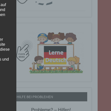
 auf
und
nen
er
ite
 diese
rs und
HILFE BEI PROBLEMEN