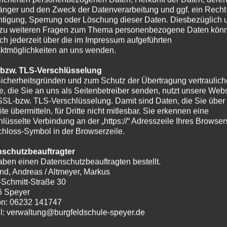
nger und den Zweck der Datenverarbeitung und ggf. ein Recht
htigung, Sperrung oder Löschung dieser Daten. Diesbezüglich 
zu weiteren Fragen zum Thema personenbezogene Daten kön
ich jederzeit über die im Impressum aufgeführten
ktmöglichkeiten an uns wenden.
 bzw. TLS-Verschlüsselung
icherheitsgründen und zum Schutz der Übertragung vertraulich
te, die Sie an uns als Seitenbetreiber senden, nutzt unsere Webs
SSL-bzw. TLS-Verschlüsselung. Damit sind Daten, die Sie über
te übermitteln, für Dritte nicht mitlesbar. Sie erkennen eine
hlüsselte Verbindung an der „https://“ Adresszeile Ihres Browse
hloss-Symbol in der Browserzeile.
nschutzbeauftragter
aben einen Datenschutzbeauftragten bestellt.
nd, Andreas / Altmeyer, Markus
-Schmitt-Straße 30
6 Speyer
on: 06232 141747
l: verwaltung@burgfeldschule-speyer.de