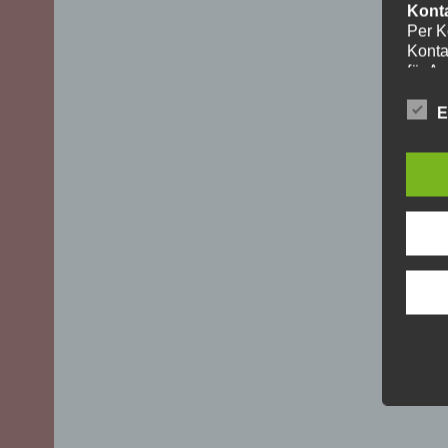
Kont
Per K
Konta
für A
ohne I
Die V
E
aussch
DSGVO)
mögli
Recht
Daten
Über 
uns z
oder 
geset
unber
YouT
Für I
Plugi
Cherr
Bei A