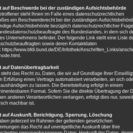
 auf Beschwerde bei der zuständigen Aufsichtsbehörde
etroffener steht Ihnen im Falle eines datenschutzrechtlichen
oßes ein Beschwerderecht bei der zuständigen Aufsichtsbehörd
ndige Aufsichtsbehörde bezüglich datenschutzrechtlicher Frage
andesdatenschutzbeauftragte des Bundeslandes, in dem sich de
es Unternehmens befindet. Der folgende Link stellt eine Liste d
schutzbeauftragten sowie deren Kontaktdaten
t: https://www.bfdi.bund.de/DE/Infothek/Anschriften_Links/anschr
-node.html.
 auf Datenübertragbarkeit
 steht das Recht zu, Daten, die wir auf Grundlage Ihrer Einwilli
in Erfüllung eines Vertrags automatisiert verarbeiten, an sich od
e aushändigen zu lassen. Die Bereitstellung erfolgt in einem
inenlesbaren Format. Sofern Sie die direkte Übertragung der 
nen anderen Verantwortlichen verlangen, erfolgt dies nur, soweit
isch machbar ist.
 auf Auskunft, Berichtigung, Sperrung, Löschung
aben jederzeit im Rahmen der geltenden gesetzlichen
mmungen das Recht auf unentgeltliche Auskunft über Ihre
icherten personenbezogenen Daten, Herkunft der Daten, dere