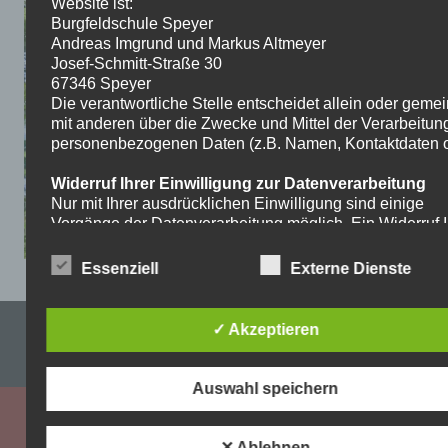
Website ist:
Burgfeldschule Speyer
Andreas Imgrund und Markus Altmeyer
Josef-Schmitt-Straße 30
67346 Speyer
Die verantwortliche Stelle entscheidet allein oder gem
mit anderen über die Zwecke und Mittel der Verarbeitun
personenbezogenen Daten (z.B. Namen, Kontaktdaten o.
Widerruf Ihrer Einwilligung zur Datenverarbeitung
Nur mit Ihrer ausdrücklichen Einwilligung sind einige
Vorgänge der Datenverarbeitung möglich. Ein Widerruf I
bereits erteilten Einwilligung ist jederzeit möglich. Für d
Widerruf genügt eine formlose Mitteilung per E-Mail. Die
Essenziell
Externe Dienste
Rechtmäßigkeit der bis zum Widerruf erfolgten
Datenverarbeitung bleibt vom Widerruf unberührt.
Impressum & Datenschutzerklärung
✓ Akzeptieren
Recht auf Beschwerde bei der zuständigen
Aufsichtsbehörde
WordPress-Theme: Dynamic News von ThemeZee.
Als Betroffener steht Ihnen im Falle eines
Auswahl speichern
datenschutzrechtlichen Verstoßes ein Beschwerderecht
der zuständigen Aufsichtsbehörde zu. Zuständige
Aufsichtsbehörde bezüglich datenschutzrechtlicher Frag
✕ Ablehnen