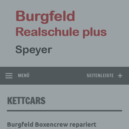
Zum
Inhalt
Bu
springen
Rea
Speyer
MENÜ
SEITENLEISTE
KETTCARS
Burgfeld Boxencrew repariert