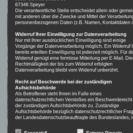
67346 Speyer
gut zu recht.
Die verantwortliche Stelle entscheidet allein oder gem
mit anderen über die Zwecke und Mittel der Verarbeitun
personenbezogenen Daten (z.B. Namen, Kontaktdaten o.
Auf das Bild drücken, um das
Interview zu starten.
Widerruf Ihrer Einwilligung zur Datenverarbeitung
Nur mit Ihrer ausdrücklichen Einwilligung sind einige
Vorgänge der Datenverarbeitung möglich. Ein Widerruf I
bereits erteilten Einwilligung ist jederzeit möglich. Für d
Der Leiter der Gruppe war Herr Hofen. In den
Widerruf genügt eine formlose Mitteilung per E-Mail. Die
kommenden Tagen werden die neuen Kettcars in der
Rechtmäßigkeit der bis zum Widerruf erfolgten
GTS benutzt.
Datenverarbeitung bleibt vom Widerruf unberührt.
Recht auf Beschwerde bei der zuständigen
Aufsichtsbehörde
Als Betroffener steht Ihnen im Falle eines
datenschutzrechtlichen Verstoßes ein Beschwerderecht
der zuständigen Aufsichtsbehörde zu. Zuständige
Aufsichtsbehörde bezüglich datenschutzrechtlicher Frag
der Landesdatenschutzbeauftragte des Bundeslandes, 
sich der Sitz unseres Unternehmens befindet. Der folge
Link stellt eine Liste der Datenschutzbeauftragten sowi