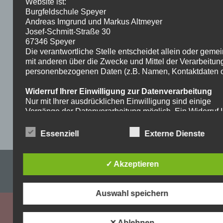
Website ist:
Burgfeldschule Speyer
Andreas Imgrund und Markus Altmeyer
Josef-Schmitt-Straße 30
67346 Speyer
Die verantwortliche Stelle entscheidet allein oder gem
mit anderen über die Zwecke und Mittel der Verarbeitun
personenbezogenen Daten (z.B. Namen, Kontaktdaten o.
Widerruf Ihrer Einwilligung zur Datenverarbeitung
Nur mit Ihrer ausdrücklichen Einwilligung sind einige
Vorgänge der Datenverarbeitung möglich. Ein Widerruf I
bereits erteilten Einwilligung ist jederzeit möglich. Für d
Widerruf genügt eine formlose Mitteilung per E-Mail. Die
Essenziell
Externe Dienste
Rechtmäßigkeit der bis zum Widerruf erfolgten
Datenverarbeitung bleibt vom Widerruf unberührt.
Impressum & Datenschutzerklärung
✓ Akzeptieren
Recht auf Beschwerde bei der zuständigen
Aufsichtsbehörde
WordPress-Theme: Dynamic News von ThemeZee.
Als Betroffener steht Ihnen im Falle eines
Auswahl speichern
datenschutzrechtlichen Verstoßes ein Beschwerderecht
der zuständigen Aufsichtsbehörde zu. Zuständige
Aufsichtsbehörde bezüglich datenschutzrechtlicher Frag
✕ Ablehnen