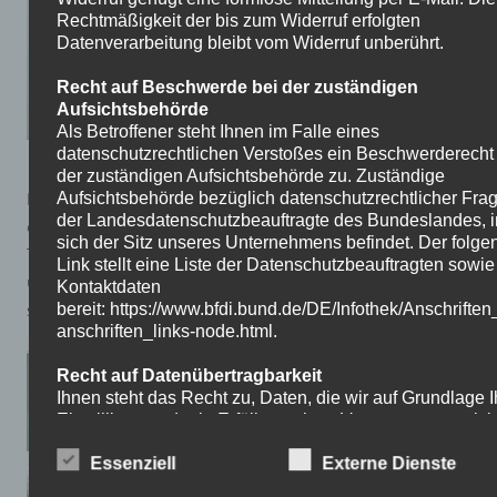
Rechtmäßigkeit der bis zum Widerruf erfolgten
Datenverarbeitung bleibt vom Widerruf unberührt.
Recht auf Beschwerde bei der zuständigen
Aufsichtsbehörde
Als Betroffener steht Ihnen im Falle eines
datenschutzrechtlichen Verstoßes ein Beschwerderecht
der zuständigen Aufsichtsbehörde zu. Zuständige
Die Schüler stellen selbst Spiele her und spielen sie
Aufsichtsbehörde bezüglich datenschutzrechtlicher Frag
der Landesdatenschutzbeauftragte des Bundeslandes, 
dann, wenn die Spiele gut sind, werden die Spiele am
sich der Sitz unseres Unternehmens befindet. Der folge
Tag der offenen Tür dargestellt und vorgestellt. Es sind
Link stellt eine Liste der Datenschutzbeauftragten sowi
um die 18-20 Schüler in diesen Projekt und
Kontaktdaten
stellen verschiedene Spiele vor.
bereit: https://www.bfdi.bund.de/DE/Infothek/Anschriften
anschriften_links-node.html.
Recht auf Datenübertragbarkeit
Ihnen steht das Recht zu, Daten, die wir auf Grundlage I
Interview mit Herr Hoffmann
Einwilligung oder in Erfüllung eines Vertrags automatisie
verarbeiten, an sich oder an Dritte aushändigen zu lass
Essenziell
Externe Dienste
Bereitstellung erfolgt in einem maschinenlesbaren Form
Sofern Sie die direkte Übertragung der Daten an einen