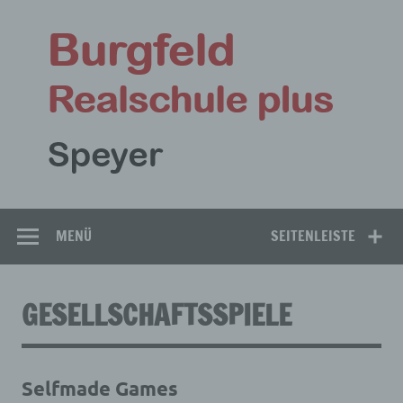
Zum
Inhalt
Bu
springen
Rea
Speyer
MENÜ
SEITENLEISTE
GESELLSCHAFTSSPIELE
Selfmade Games