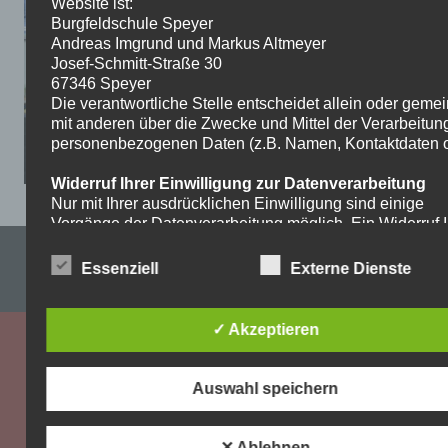
Website ist:
Burgfeldschule Speyer
Andreas Imgrund und Markus Altmeyer
Josef-Schmitt-Straße 30
67346 Speyer
Die verantwortliche Stelle entscheidet allein oder gem
mit anderen über die Zwecke und Mittel der Verarbeitun
personenbezogenen Daten (z.B. Namen, Kontaktdaten o.
Widerruf Ihrer Einwilligung zur Datenverarbeitung
Nur mit Ihrer ausdrücklichen Einwilligung sind einige
Vorgänge der Datenverarbeitung möglich. Ein Widerruf I
bereits erteilten Einwilligung ist jederzeit möglich. Für d
Impressum & Datenschutzerklärung
Widerruf genügt eine formlose Mitteilung per E-Mail. Die
Essenziell
Externe Dienste
Rechtmäßigkeit der bis zum Widerruf erfolgten
WordPress-Theme: Dynamic News von ThemeZee.
Datenverarbeitung bleibt vom Widerruf unberührt.
✓ Akzeptieren
Recht auf Beschwerde bei der zuständigen
Aufsichtsbehörde
Als Betroffener steht Ihnen im Falle eines
Auswahl speichern
datenschutzrechtlichen Verstoßes ein Beschwerderecht
der zuständigen Aufsichtsbehörde zu. Zuständige
Aufsichtsbehörde bezüglich datenschutzrechtlicher Frag
✕ Ablehnen