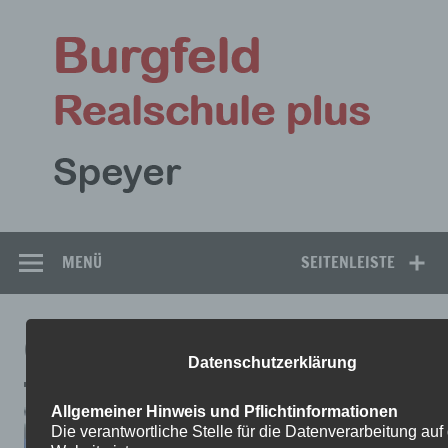
Zum
Inhalt
Bu
springen
Rea
Speyer
MENÜ
SEITENLEISTE
GO-KART1
Datenschutzerklärung
Allgemeiner Hinweis und Pflichtinformationen
Die verantwortliche Stelle für die Datenverarbeitung auf