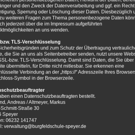
nger und den Zweck der Datenverarbeitung und ggf. ein Recht
htigung, Sperrung oder Löschung dieser Daten. Diesbezüglich 
zu weiteren Fragen zum Thema personenbezogene Daten kön
ich jederzeit über die im Impressum aufgeführten
ktmöglichkeiten an uns wenden.
 bzw. TLS-Verschlüsselung
icherheitsgründen und zum Schutz der Übertragung vertraulich
te, die Sie an uns als Seitenbetreiber senden, nutzt unsere Webs
SSL-bzw. TLS-Verschlüsselung. Damit sind Daten, die Sie über
te übermitteln, für Dritte nicht mitlesbar. Sie erkennen eine
hlüsselte Verbindung an der „https://“ Adresszeile Ihres Browse
hloss-Symbol in der Browserzeile.
nschutzbeauftragter
aben einen Datenschutzbeauftragten bestellt.
nd, Andreas / Altmeyer, Markus
-Schmitt-Straße 30
6 Speyer
on: 06232 141747
l: verwaltung@burgfeldschule-speyer.de