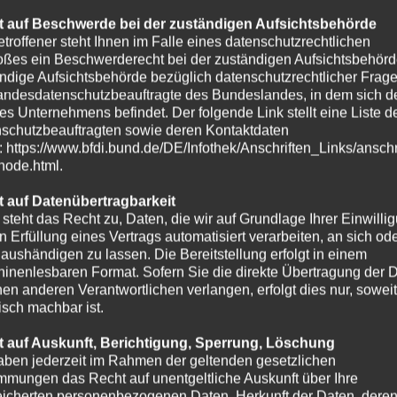
 auf Beschwerde bei der zuständigen Aufsichtsbehörde
etroffener steht Ihnen im Falle eines datenschutzrechtlichen
oßes ein Beschwerderecht bei der zuständigen Aufsichtsbehörd
ndige Aufsichtsbehörde bezüglich datenschutzrechtlicher Frage
andesdatenschutzbeauftragte des Bundeslandes, in dem sich de
es Unternehmens befindet. Der folgende Link stellt eine Liste d
schutzbeauftragten sowie deren Kontaktdaten
t: https://www.bfdi.bund.de/DE/Infothek/Anschriften_Links/anschr
-node.html.
 auf Datenübertragbarkeit
 steht das Recht zu, Daten, die wir auf Grundlage Ihrer Einwilli
in Erfüllung eines Vertrags automatisiert verarbeiten, an sich od
e aushändigen zu lassen. Die Bereitstellung erfolgt in einem
inenlesbaren Format. Sofern Sie die direkte Übertragung der 
nen anderen Verantwortlichen verlangen, erfolgt dies nur, soweit
isch machbar ist.
 auf Auskunft, Berichtigung, Sperrung, Löschung
aben jederzeit im Rahmen der geltenden gesetzlichen
mmungen das Recht auf unentgeltliche Auskunft über Ihre
icherten personenbezogenen Daten, Herkunft der Daten, dere