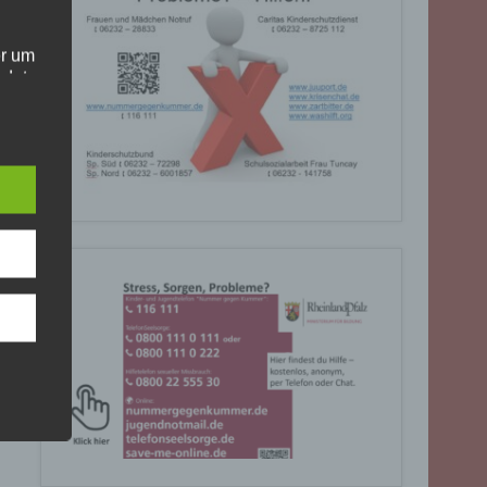
er um
ndet
olgt
. Die
Sie
rrufen
gende
eiben
ite
C, 901