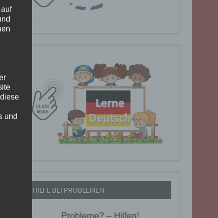
 auf
und
nen
er
ite
 diese
rs und
HILFE BEI PROBLEMEN