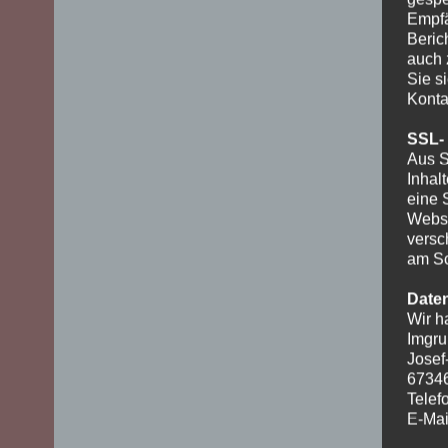
Empfä
Beric
auch 
Sie s
Konta
SSL-
Aus S
Inhal
eine 
Websi
versc
am Sc
Date
Wir h
Imgru
Josef
6734
Telef
E-Mai