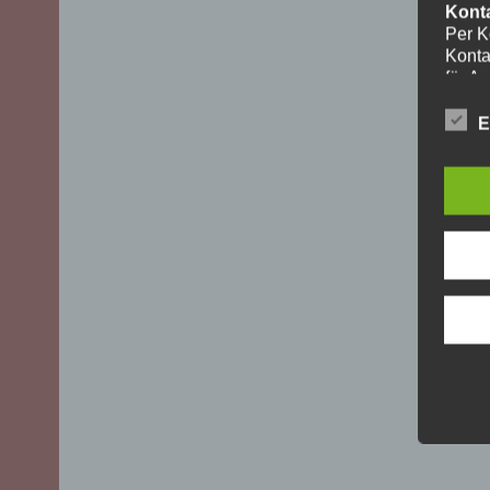
Kont
Per K
Konta
für A
ohne I
Die V
E
aussch
DSGVO)
mögli
Recht
Daten
Über 
uns z
oder 
geset
unber
YouT
Für I
Plugi
Cherr
Bei A