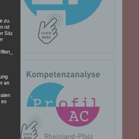
e zu.
n ist
r Sitz
er
iften_
gung
er an
Daten
 es
n