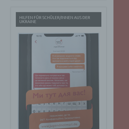
t
HILFEN FÜR SCHÜLER/INNEN AUS DER
rch
UKRAINE
.
eresse
Google
ig
t über
n
Dabei
ucht
Art. 6