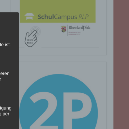
e ist:
deren
n
ligung
g per