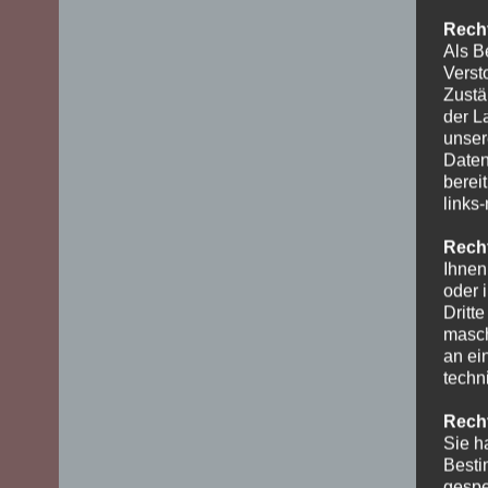
Recht
Als B
Verst
Zustä
der L
unser
Daten
berei
links
Recht
Ihnen
oder 
Dritt
masch
an ei
techn
Recht
Sie h
Besti
gespe