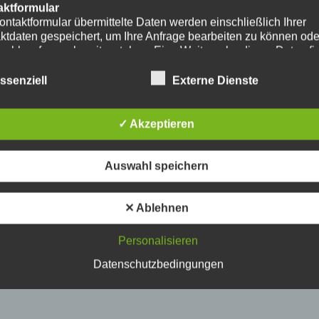
aktformular
ontaktformular übermittelte Daten werden einschließlich Ihrer
ktdaten gespeichert, um Ihre Anfrage bearbeiten zu können od
nschlussfragen bereitzustehen. Eine Weitergabe dieser Daten fi
hre Einwilligung nicht statt.
erarbeitung der in das Kontaktformular eingegebenen Daten erf
ssenziell
Externe Dienste
ließlich auf Grundlage Ihrer Einwilligung (Art. 6 Abs. 1 lit. a
. Ein Widerruf Ihrer bereits erteilten Einwilligung ist jederzeit
ch. Für den Widerruf genügt eine formlose Mitteilung per E-Mail
✓ Akzeptieren
mäßigkeit der bis zum Widerruf erfolgten
verarbeitungsvorgänge bleibt vom Widerruf unberührt.
das Kontaktformular übermittelte Daten verbleiben bei uns, bis 
Auswahl speichern
ur Löschung auffordern, Ihre Einwilligung zur Speicherung wide
keine Notwendigkeit der Datenspeicherung mehr besteht. Zwin
zliche Bestimmungen - insbesondere Aufbewahrungsfristen - bl
✕ Ablehnen
ührt.
Personalisieren
ube
ntegration und Darstellung von Videoinhalten nutzt unsere Webs
Datenschutzbedingungen
ns von YouTube. Anbieter des Videoportals ist die YouTube, LL
y Ave., San Bruno, CA 94066, USA.
ufruf einer Seite mit integriertem YouTube-Plugin wird eine