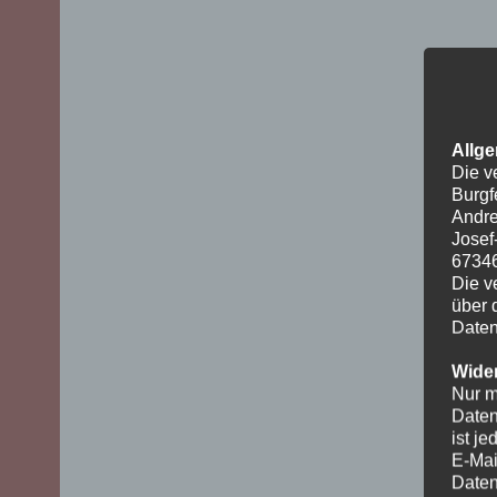
Allge
Die v
Burgf
Andre
Josef
6734
Die v
über 
Daten
Wider
Nur m
Daten
ist j
E-Mai
Daten