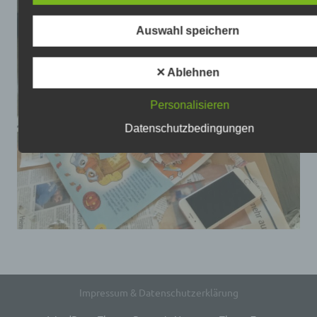
anschriften_links-node.html.
Recht auf Datenübertragbarkeit
Auswahl speichern
Ihnen steht das Recht zu, Daten, die wir auf Grundlage I
Einwilligung oder in Erfüllung eines Vertrags automatisie
verarbeiten, an sich oder an Dritte aushändigen zu lass
✕ Ablehnen
Bereitstellung erfolgt in einem maschinenlesbaren Form
Sofern Sie die direkte Übertragung der Daten an einen
Personalisieren
anderen Verantwortlichen verlangen, erfolgt dies nur, so
es technisch machbar ist.
Datenschutzbedingungen
Recht auf Auskunft, Berichtigung, Sperrung, Lösch
Sie haben jederzeit im Rahmen der geltenden gesetzli
Bestimmungen das Recht auf unentgeltliche Auskunft ü
Ihre gespeicherten personenbezogenen Daten, Herkunft
Daten, deren Empfänger und den Zweck der
Datenverarbeitung und ggf. ein Recht auf Berichtigung,
Sperrung oder Löschung dieser Daten. Diesbezüglich u
auch zu weiteren Fragen zum Thema personenbezoge
Daten können Sie sich jederzeit über die im Impressum
aufgeführten Kontaktmöglichkeiten an uns wenden.
Impressum & Datenschutzerklärung
SSL- bzw. TLS-Verschlüsselung